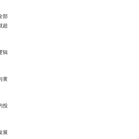
全部
就超
逻辑
与黄
的投
发展