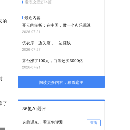
发表文章
274
篇
最近内容
长的
开云的转折：在中国，做一个AI乐观派
2026-07-31
优衣库一边关店，一边赚钱
2026-07-27
茅台涨了100元，白酒还欠3000亿
2026-07-21
前，
阅读更多内容，狠戳这里
降了
36氪AI测评
选靠谱AI，看真实评测
查看