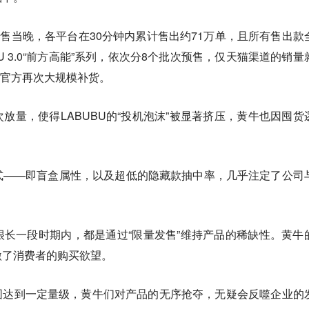
U发售当晚，各平台在30分钟内累计售出约71万单，且所有售出款
U 3.0“前方高能”系列，依次分8个批次预售，仅天猫渠道的销量
玛特官方再次大规模补货。
放量，使得LABUBU的“投机泡沫”被显著挤压‌，黄牛也因囤货
式——即盲盒属性，以及超低的隐藏款抽中率，几乎注定了公司
长一段时期内，都是通过“限量发售”维持产品的稀缺性。黄牛
激了消费者的购买欲望。
围达到一定量级，黄牛们对产品的无序抢夺，无疑会反噬企业的