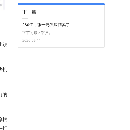
下一篇
280亿，张一鸣供应商卖了
字节为最大客户。
2025-09-11
比跌
少机
前的
摩根
并打