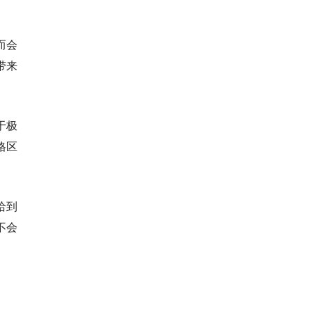
而会
带来
于极
格区
给到
不会