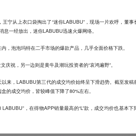
，王宁从上衣口袋掏出了“迷你LABUBU”，现场一片欢呼，董事
消息一经放出，迷你LABUBU迅速火爆网络。
U在内，泡泡玛特在二手市场的爆款产品，几乎全面价格下跌。
文庆祝，另一边则是黄牛及潮玩投资者的“哀鸿遍野”。
0天以来，LABUBU第三代的成交均价始终呈下滑趋势。截至发稿
端盒的成交均价，皆较峰值下降了80%左右。
ni LABUBU”，在得物APP销量最高的“L”款，成交均价也基本下