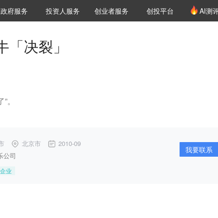
创投发布
项目推荐
核心服务
LP源计划
政府服务
投资人服务
创业者服务
创投平台
AI测
36氪Pro
VClub
VClub投资机构库
创投氪堂
城市之窗
投资机构职位推介
企业入驻
投资人认证
牛「决裂」
了”。
市
北京市
2010-09
我要联系
乐公司
企业