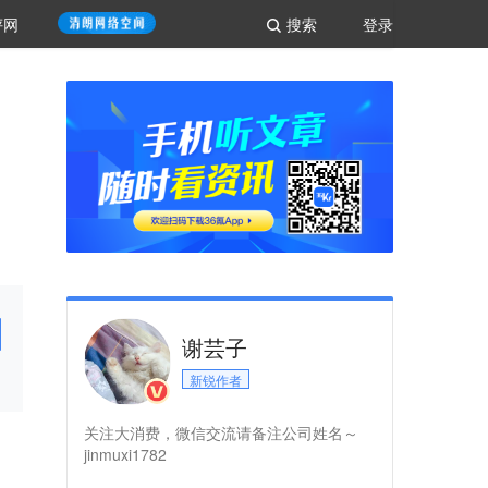
评网
搜索
登录
谢芸子
新锐作者
关注大消费，微信交流请备注公司姓名～
jinmuxi1782