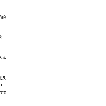
后的
这一
从成
。
提及
U、
动增