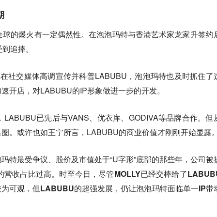
期
在全球的爆火有一定偶然性。在泡泡玛特与香港艺术家龙家升签约
受到追捧。
isa在社交媒体高调宣传并科普LABUBU，泡泡玛特也及时抓住了
速开店，对LABUBU的IP形象做进一步的开发。
LABUBU已先后与VANS、优衣库、GODIVA等品牌合作。但
圈。或许也如王宁所言，LABUBU的商业价值才刚刚开始显露
玛特最受争议、股价及市值处于“U字形”底部的那些年，公司被
Y的营收占比过高。
时至今日，尽管MOLLY已经交棒给了LABUB
较为可观，但LABUBU的超强发展，仍让泡泡玛特面临单一IP带