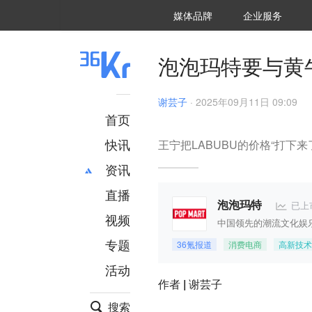
36氪Auto
数字时氪
企业号
未来消费
智能涌现
未来城市
启动Power on
媒体品牌
企业服务
企服点评
36氪出海
36氪研究院
潮生TIDE
36氪企服点评
36Kr研究院
36氪财经
职场bonus
36碳
后浪研究所
36Kr创新咨询
暗涌Waves
硬氪
氪睿研究院
泡泡玛特要与黄
谢芸子
·
2025年09月11日 09:09
首页
快讯
王宁把LABUBU的价格“打下来
资讯
直播
最新
推荐
已上
泡泡玛特
创投
财经
视频
中国领先的潮流文化娱
汽车
AI
专题
36氪报道
消费电商
高新技术
科技
项目推荐
活动
专精特新
安徽
作者 |
谢芸子
搜索