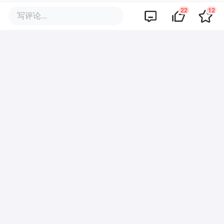
联合创始人及首席科学家John Schulman是
22
12
写评论...
PPO算法的开发者，在强化学习领域举足轻
重，还主导了ChatGPT的研发工作。