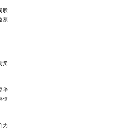
司股
价格额
街卖
也是华
类资
价为