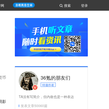
评网
搜索
登录
36氪的朋友们
货币
特邀作者
TA没有写简介，但内敛也是一种表达
易影
发表文章
50060
篇