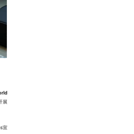
ld
开展
s宣