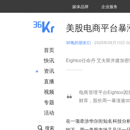
36氪Auto
数字时氪
企业号
未来消费
智能涌现
未来城市
启动Power on
媒体品牌
企业服务
企服点评
36氪出海
36氪研究院
潮生TIDE
36氪企服点评
36Kr研究院
36氪财经
职场bonus
36碳
后浪研究所
36Kr创新咨询
暗涌Waves
硬氪
氪睿研究院
美股电商平台暴涨
36氪的朋友们
·
2025年09月10日 02
首页
快讯
Eightco任命丹·艾夫斯并建加
资讯
直播
最新
推荐
创投
财经
视频
电商管理平台Eight
汽车
AI
财库，股价周一暴涨逾30
专题
科技
项目推荐
活动
专精特新
安徽
在一项牵涉华尔街知名科技分析师
搜索
响下，周一美股市场又见证一只