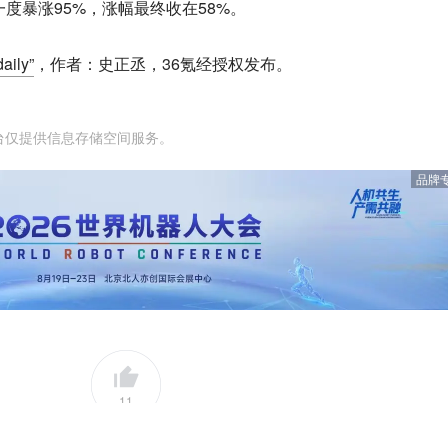
一度暴涨95%，涨幅最终收在58%。
ily”
，作者：史正丞，36氪经授权发布。
台仅提供信息存储空间服务。
品牌
11
好文章，需要你的鼓励