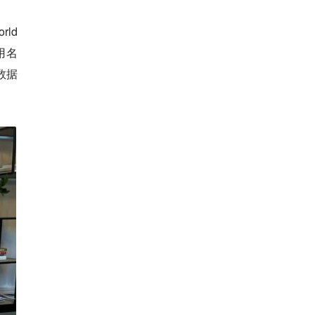
rld
使用名
数据