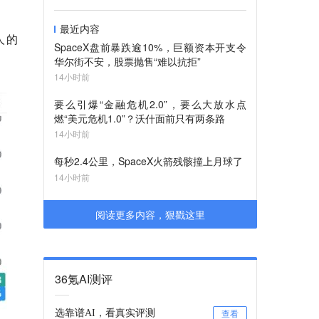
最近内容
人的
SpaceX盘前暴跌逾10%，巨额资本开支令
华尔街不安，股票抛售“难以抗拒”
14小时前
要么引爆“金融危机2.0”，要么大放水点
燃“美元危机1.0”？沃什面前只有两条路
14小时前
每秒2.4公里，SpaceX火箭残骸撞上月球了
14小时前
阅读更多内容，狠戳这里
36氪AI测评
选靠谱AI，看真实评测
查看