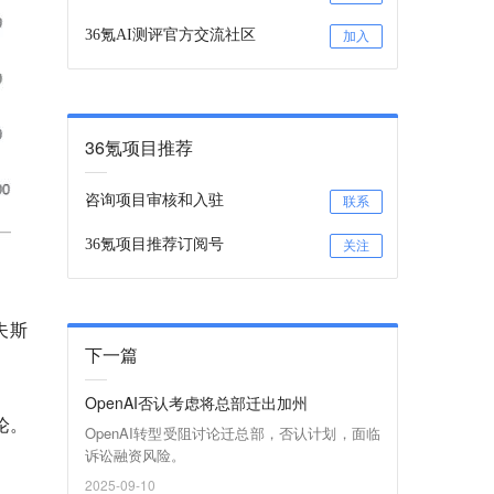
36氪AI测评官方交流社区
加入
36氪项目推荐
咨询项目审核和入驻
联系
36氪项目推荐订阅号
关注
夫斯
下一篇
OpenAI否认考虑将总部迁出加州
论。
OpenAI转型受阻讨论迁总部，否认计划，面临
诉讼融资风险。
2025-09-10