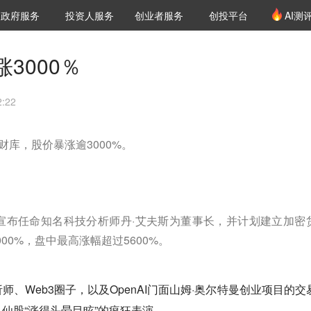
创投发布
项目推荐
核心服务
LP源计划
政府服务
投资人服务
创业者服务
创投平台
AI测
36氪Pro
VClub
VClub投资机构库
创投氪堂
城市之窗
投资机构职位推介
企业入驻
投资人认证
3000％
:22
密财库，股价暴涨逾3000%。
co因宣布任命知名科技分析师丹·艾夫斯为董事长，并计划建立加密
00%，盘中最高涨幅超过5600%。
、Web3圈子，以及OpenAI门面山姆·奥尔特曼创业项目的交
仙股“涨得头晕目眩”的疯狂表演。