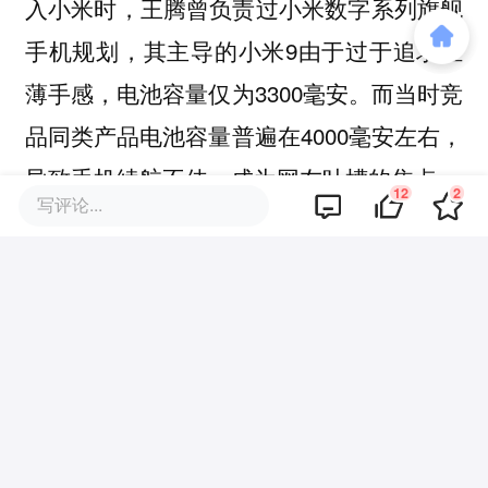
入小米时，王腾曾负责过小米数字系列旗舰
手机规划，其主导的小米9由于过于追求轻
薄手感，电池容量仅为3300毫安。而当时竞
品同类产品电池容量普遍在4000毫安左右，
导致手机续航不佳，成为网友吐槽的焦点。
12
2
写评论...
这一产品规划上的失误，也导致王腾调任
REDMI 担任产品总监。
但在全面接管
REDMI后，首款主持发布的产品为Redmi
Turbo 3手机，由于电池容量只有5000毫
安，再度遭到用户吐槽。