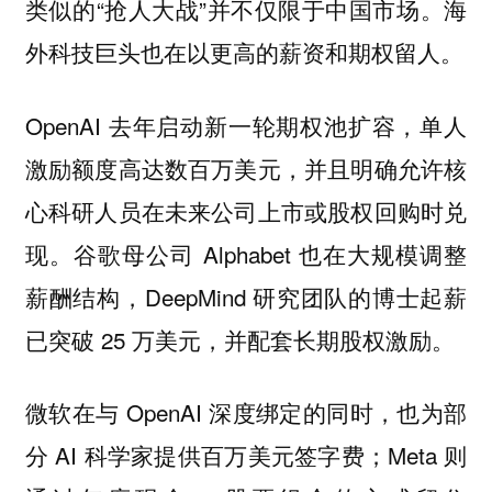
类似的“抢人大战”并不仅限于中国市场。海
外科技巨头也在以更高的薪资和期权留人。
OpenAI 去年启动新一轮期权池扩容，单人
激励额度高达数百万美元，并且明确允许核
心科研人员在未来公司上市或股权回购时兑
现。谷歌母公司 Alphabet 也在大规模调整
薪酬结构，DeepMind 研究团队的博士起薪
已突破 25 万美元，并配套长期股权激励。
微软在与 OpenAI 深度绑定的同时，也为部
分 AI 科学家提供百万美元签字费；Meta 则