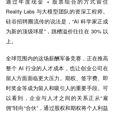
通过年度现金 + 股票组合的方式留住
Reality Labs 与大模型团队的资深工程师。
硅谷招聘圈流传的说法是，“AI 科学家正成
为新的顶级球星”，跳槽溢价往往在 30% 以
上。
全球范围内的这场薪酬军备竞赛，正在推高
整个 AI 行业的人才成本，也让创业公司在
留人方面面临更大压力。期权、签字费、即
时奖金等成为留人和吸引人的重要手段。可
以看到，企业与人才之间的关系正从“雇
佣”转向“合伙”，通过股权和期权将个人利益