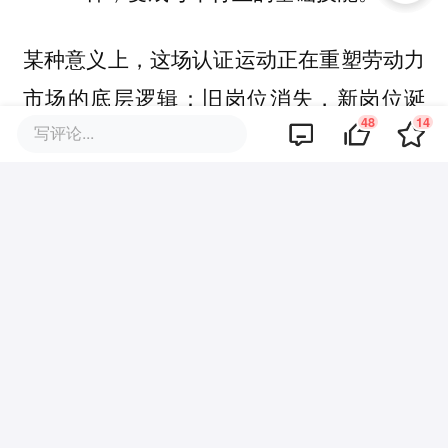
某种意义上，这场认证运动正在重塑劳动力
市场的底层逻辑：旧岗位消失，新岗位诞
48
14
生，AI水平将成为划分竞争力的新标尺。
写评论...
而当沃尔玛、州政府、白宫等联手推行时，
这就不仅是商业层面的革新，更像是一场制
度级的迁移。
2030年的每个人，或许将迎来一个全新的
「AI证书社会」。