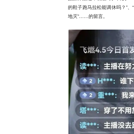
的鞋子跑马拉松能调休吗？”、“
地灭”……的留言。