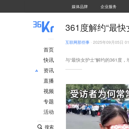
36氪Auto
数字时氪
企业号
未来消费
智能涌现
未来城市
启动Power on
媒体品牌
企业服务
企服点评
36氪出海
36氪研究院
潮生TIDE
36氪企服点评
36Kr研究院
36氪财经
职场bonus
36碳
后浪研究所
36Kr创新咨询
暗涌Waves
硬氪
氪睿研究院
361度解约“最
互联网那些事
·
2025年09月05日 01
首页
快讯
与“最快女护士”解约的361度，
资讯
直播
最新
推荐
创投
财经
视频
汽车
AI
专题
科技
项目推荐
活动
专精特新
安徽
搜索