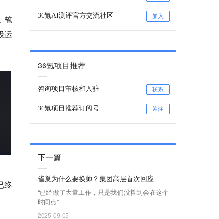
36氪AI测评官方交流社区
加入
，笔
级运
36氪项目推荐
咨询项目审核和入驻
联系
36氪项目推荐订阅号
关注
下一篇
雀巢为什么要换帅？集团高层首次回应
已终
“已经做了大量工作，只是我们没料到会在这个
时间点”
2025-09-05