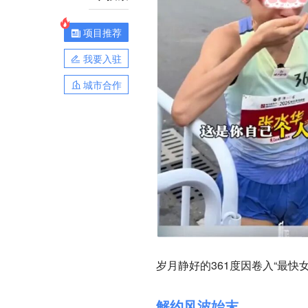
项目推荐
我要入驻
城市合作
岁月静好的361度因卷入“最
解约风波始末