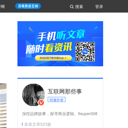
评网
搜索
登录
互联网那些事
特邀作者
深挖品牌故事，探寻商业逻辑。ttsuper008
发表文章
523
篇