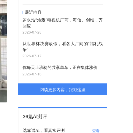
最近内容
罗永浩“炮轰”电视机厂商，海信、创维…齐
回应
2026-07-28
从世界杯决赛放假，看各大厂间的“福利战
争”
2026-07-17
你每天上班骑的共享单车，正在集体涨价
2026-07-16
阅读更多内容，狠戳这里
36氪AI测评
选靠谱AI，看真实评测
查看