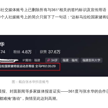
华的社交媒体账号上已删除所有与361°相关的签约标识及宣传用语
个人社媒账号上的简介只留下了一句话：“达标马拉松国家健将
图：截自张水华抖音账号
报、封面新闻等多家媒体报道证实——361度与张水华的合作
都难掩“激动”，舆情至此达到高潮。