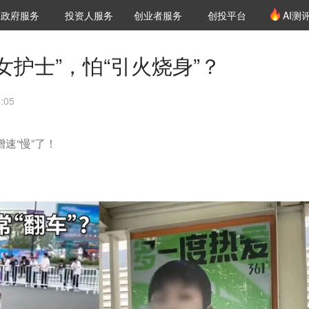
创投发布
项目推荐
核心服务
LP源计划
政府服务
投资人服务
创业者服务
创投平台
AI测
36氪Pro
VClub
VClub投资机构库
创投氪堂
城市之窗
投资机构职位推介
企业入驻
投资人认证
快女护士”，怕“引火烧身”？
:05
增速“慢”了！