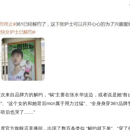
次来自品牌方的解约，“锅”主要在张水华这边，或者说是她“咎
”、“这个女的和她背后mcn属于用力过猛”、“全身身穿361品牌
听后也哭了……”
1度官方旗舰店直播间，出现了数百条类似 “解约就下单”、“穿了