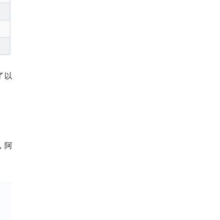
了
以
，阿