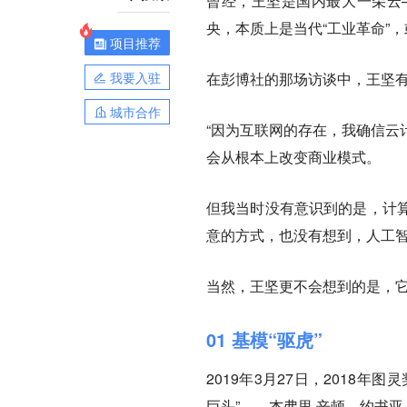
曾经，王坚是国内最大一朵云
央，本质上是当代“工业革命”
项目推荐
我要入驻
在彭博社的那场访谈中，王坚有
城市合作
“
因为互联网的存在，我确信云
会从根本上改变商业模式。
但我当时没有意识到的是，计
意的方式，也
没有想到，人工智
当然，王坚更不会想到的是，它
01 基模“驱虎”
2019年3月27日，2018
巨头”——杰弗里·辛顿、约书亚