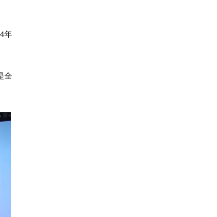
4年
是全