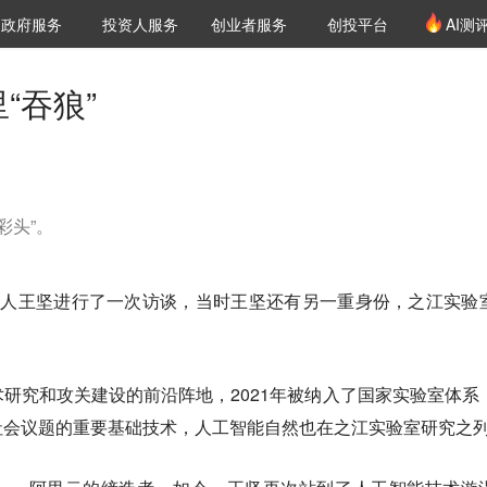
创投发布
项目推荐
核心服务
LP源计划
政府服务
投资人服务
创业者服务
创投平台
AI测
36氪Pro
VClub
VClub投资机构库
创投氪堂
城市之窗
投资机构职位推介
企业入驻
投资人认证
“吞狼”
彩头”。
始人王坚进行了一次访谈，当时王坚还有另一重身份，之江实验
研究和攻关建设的前沿阵地，2021年被纳入了国家实验室体系
社会议题的重要基础技术，人工智能自然也在之江实验室研究之