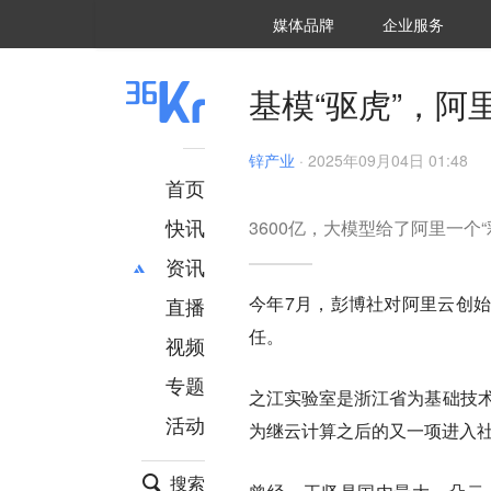
36氪Auto
数字时氪
企业号
未来消费
智能涌现
未来城市
启动Power on
媒体品牌
企业服务
企服点评
36氪出海
36氪研究院
潮生TIDE
36氪企服点评
36Kr研究院
36氪财经
职场bonus
36碳
后浪研究所
36Kr创新咨询
暗涌Waves
硬氪
氪睿研究院
基模“驱虎”，阿里
锌产业
·
2025年09月04日 01:48
首页
快讯
3600亿，大模型给了阿里一个“
资讯
今年7月，彭博社对阿里云创
直播
最新
推荐
任。
创投
财经
视频
汽车
AI
专题
之江实验室是浙江省为基础技术
科技
项目推荐
活动
专精特新
安徽
为继云计算之后的又一项进入
搜索