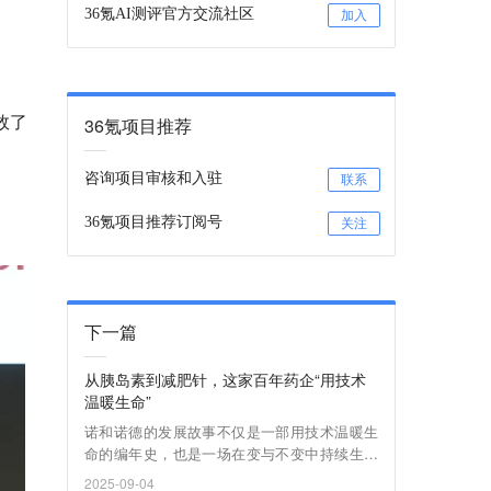
36氪AI测评官方交流社区
加入
效了
36氪项目推荐
咨询项目审核和入驻
联系
36氪项目推荐订阅号
关注
下一篇
从胰岛素到减肥针，这家百年药企“用技术
温暖生命”
诺和诺德的发展故事不仅是一部用技术温暖生
命的编年史，也是一场在变与不变中持续生长
的远征。
2025-09-04