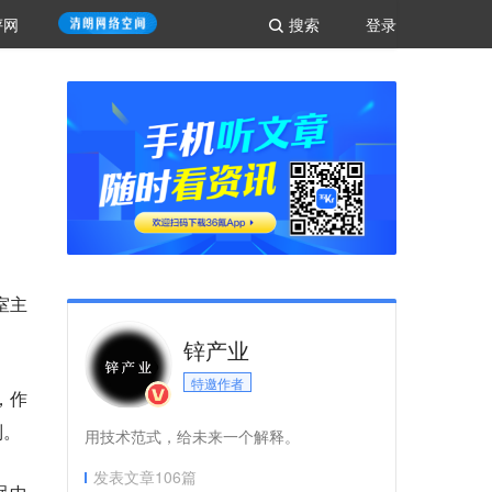
评网
搜索
登录
室主
锌产业
特邀作者
，作
列。
用技术范式，给未来一个解释。
发表文章
106
篇