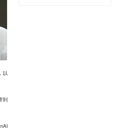
，以
带到
AI