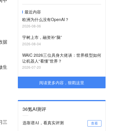
涡中
最近内容
欧洲为什么没有OpenAI？
2026-08-06
宇树上市，融资补“脑”
数据
2026-08-04
WAIC 2026三位具身大佬谈：世界模型如何
让机器人“看懂”世界？
做生
2026-07-20
阅读更多内容，狠戳这里
36氪AI测评
习三
选靠谱AI，看真实评测
查看