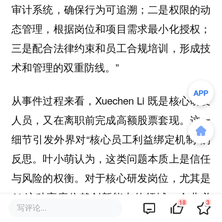
审计系统，确保行为可追溯；二是权限的动
态管理，根据岗位和项目需求最小化授权；
三是配合法律约束和员工合规培训，形成技
术和管理的双重防线。”
从事件过程来看，Xuechen Li 既是核心研发
人员，又在离职前完成高额股票套现。这一
细节引发外界对“核心员工利益绑定机制”的
反思。叶小萌认为，这类问题本质上是信任
与风险的权衡。对于核心研发岗位，尤其是
AI 这种高度依赖创新能力的领域，企业必
18
3
写评论...
须给予足够的数据和代码访问权限，过度限