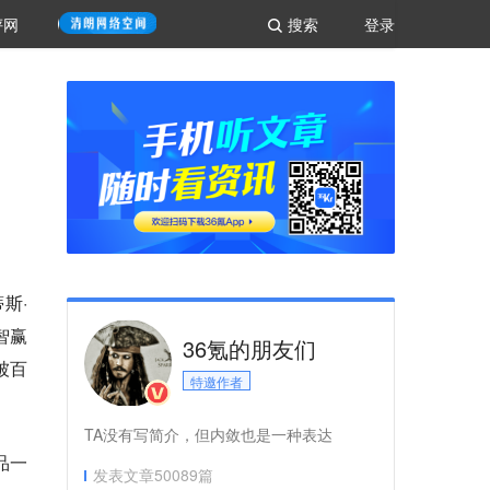
评网
搜索
登录
蒂斯·
创智赢
36氪的朋友们
被百
特邀作者
TA没有写简介，但内敛也是一种表达
品一
发表文章
50089
篇