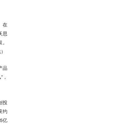
。在
沃思
股权。
元）
产品
”，
创投
获约
5亿