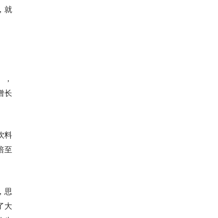
，就
），
增长
饮料
倍至
，思
了大