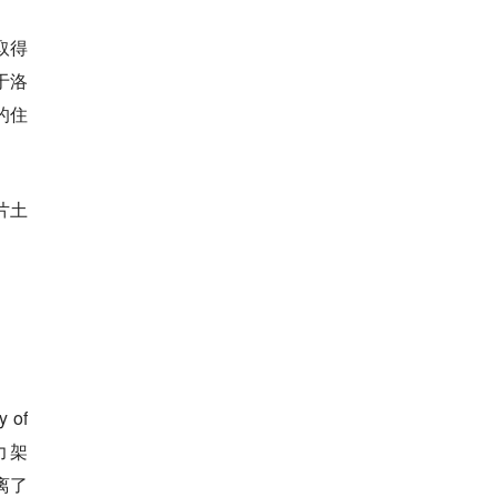
取得
返于洛
的住
片土
of
力架
离了