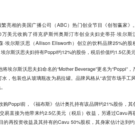
他频繁亮相的美国广播公司（ABC）热门创业节目《创智赢家》
40万美元收购了得克萨斯州奥斯汀市创业夫妇史蒂芬·埃尔斯
和艾莉森·埃尔斯沃思（Allison Ellsworth）创立的饮料品牌25%的
尔斯沃思夫妇持有Poppi约12%的股份，税后价值约1.5亿美
斯沃思夫妇命名的“Mother Beverage”更名为“Poppi”，
水，包装也从玻璃瓶改为易拉罐。品牌风格从“农贸市场手工风
色。
收购Poppi前，《福布斯》估计奥扎持有该品牌约21%股份，其
笔交易直接为他带来约2.5亿美元（税后）收益，另通过Cavu再
目的再投资收益及其持有的Cavu 50%股权，其身家估计达到约