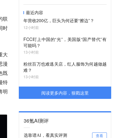
最近内容
s的联
年营收200亿，巨头为何还要“擦边”？
同时
12小时前
FCC盯上中国的“光”，美国版“国产替代”有
可能吗？
13小时前
重大
思漫
粉丝百万也难逃关店，红人服饰为何越做越
难？
色既
13小时前
漫特
将明
阅读更多内容，狠戳这里
36氪AI测评
选靠谱AI，看真实评测
查看