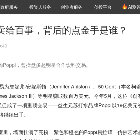
创投发布
项目推荐
核心服务
LP源计划
政府服务
投资人服务
创业者服务
创投平台
AI测
36氪Pro
VClub
VClub投资机构库
创投氪堂
城市之窗
投资机构职位推介
企业入驻
投资人认证
亿美元卖给百事，背后的点金手是谁？
:40
购Poppi，曾操盘多起明星合作饮料交易。
弗·安妮斯顿（Jennifer Aniston）、50 Cent（本名柯
ames Jackson III）等明星赚取数百万美元。今年5月，这位《
面孔又促成了一项重磅交易——益生元苏打水品牌Poppi以19亿美元
还将继续出手。
室里，墙面挂满了亮粉、紫色和橙色的Poppi易拉罐，仿佛艺术