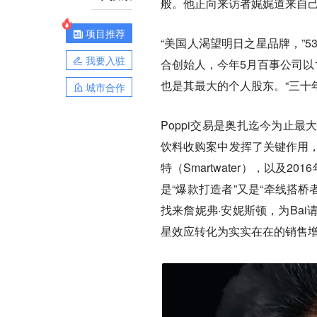
般。他正向来访者娓娓道来自己
项目推荐
“美国人渴望明日之星品牌，”53岁
我要入驻
合创始人，今年5月百事公司以
也是其最大的个人股东。“三十年
城市合作
Poppi交易是奥扎迄今为止
饮料收购案中发挥了关键作用，包括
特（Smartwater），以及
是“爆款打造者”又是“牵线搭桥
找来詹妮弗·安妮斯顿，为Bai请来
星效应转化为实实在在的销售