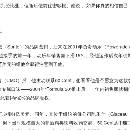
到赞比亚，但随后便前往密歇根。他说，“如果你真的相信自己
大。
prite）的品牌营销，后来在2001年负责动乐（Powerade
他接手的前一年，动乐年销售额下滑15%，经他运作后次年便
0万美元的维他命获得注意到了他。
（CMO）后，他主动联系50 Cent，想看看他是否愿意为这款
口味——2004年“Formula 50”推出后，一年内销售额就翻
nt由此获得约2%的品牌股权。
已达到4亿美元。同年，其位于纽约的母公司酷乐仕（Glaceau
创下当时规模最大的非酒精类饮料收购交易。50 Cent从中赚