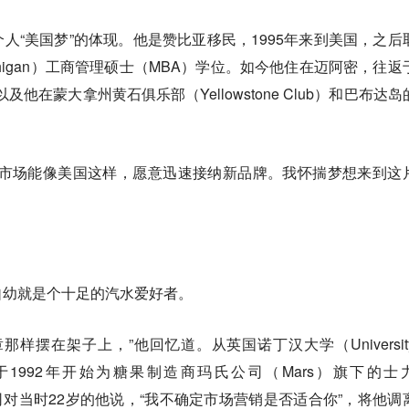
人“美国梦”的体现。他是赞比亚移民，1995年来到美国，之后
of Michigan）工商管理硕士（MBA）学位。如今他住在迈阿密，往
及他在蒙大拿州黄石俱乐部（Yellowstone Club）和巴布达岛
费市场能像美国这样，愿意迅速接纳新品牌。我怀揣梦想来到这
自幼就是个十足的汽水爱好者。
样摆在架子上，”他回忆道。从英国诺丁汉大学（University 
，奥扎于1992年开始为糖果制造商玛氏公司（Mars）旗下的士
但上司对当时22岁的他说，“我不确定市场营销是否适合你”，将他调