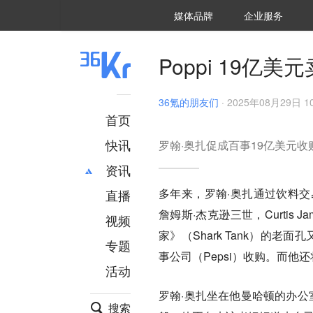
36氪Auto
数字时氪
企业号
未来消费
智能涌现
未来城市
启动Power on
媒体品牌
企业服务
企服点评
36氪出海
36氪研究院
潮生TIDE
36氪企服点评
36Kr研究院
36氪财经
职场bonus
36碳
后浪研究所
36Kr创新咨询
暗涌Waves
硬氪
氪睿研究院
Poppi 19
36氪的朋友们
·
2025年08月29日 10
首页
快讯
罗翰·奥扎促成百事19亿美元收
资讯
多年来，罗翰·奥扎通过饮料交易为詹妮
直播
最新
推荐
詹姆斯·杰克逊三世，Curtis J
创投
财经
视频
汽车
AI
家》（Shark Tank）的老
专题
科技
项目推荐
事公司（Pepsi）收购。而他
活动
专精特新
安徽
罗翰·奥扎坐在他曼哈顿的办公
搜索