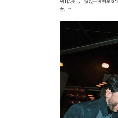
约1亿美元，掀起一波明星商业
意。’”