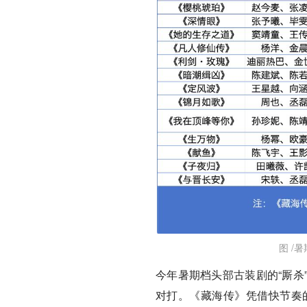
图 /
今年暑期档头部古装剧的“厮杀
对打。《藏海传》凭借快节奏的