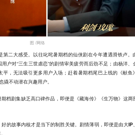
图 /网络
是第二大感受
。以往叱咤暑期档的仙侠剧在今年遭遇滑铁卢。
用户对“三生三世虐恋”的剧情审美疲劳而后劲不足；由杨洋、
太平，无法吸引更多用户入场；赶着暑期档尾巴上线的《献鱼
粉也撬不动潜在兴趣用户。
暑期档剧集缺乏高口碑作品，即便是《藏海传》《生万物》这两
，
好的故事内核才是当下的制胜关键。剧情薄弱，即便是由大IP
运。