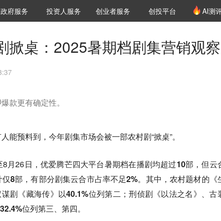
创投发布
项目推荐
核心服务
LP源计划
政府服务
投资人服务
创业者服务
创投平台
AI测
36氪Pro
VClub
VClub投资机构库
创投氪堂
城市之窗
投资机构职位推介
企业入驻
投资人认证
剧掀桌：2025暑期档剧集营销观察
:37
押爆款更有确定性。
人能预料到，今年剧集市场会被一部农村剧“掀桌”。
8月26日，
优爱腾芒四大平台暑期档在播剧均超过10部，但云
计仅8部，有部分剧集云合市占率不足2%。其中，农村题材的《
装权谋剧《藏海传》以40.1%位列第二；刑侦剧《以法之名》、古
32.4%位列第三、第四
。