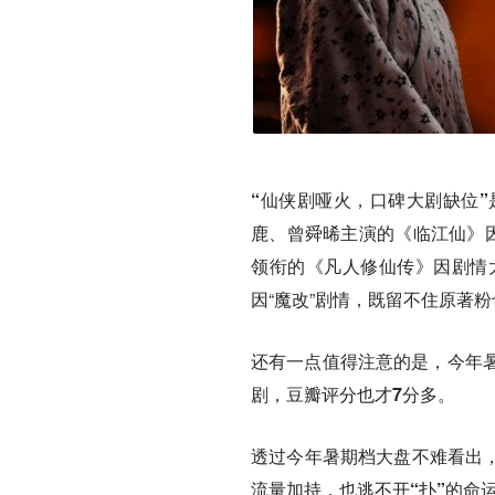
“仙侠剧哑火，口碑大剧缺位”
鹿、曾舜晞主演的《临江仙》因
领衔的《凡人修仙传》因剧情
因“魔改”剧情，既留不住原著
还有一点值得注意的是，
今年
剧，豆瓣评分也才7分多
。
透过今年暑期档大盘不难看出
流量加持，也逃不开“扑”的命