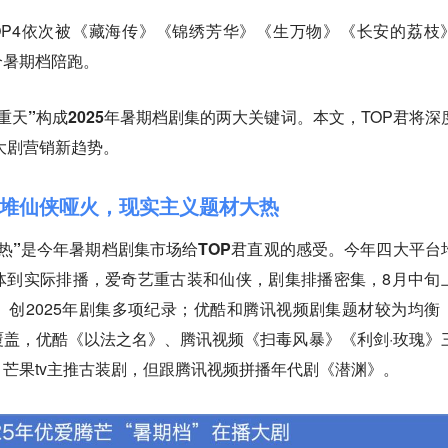
OP4依次被《藏海传》《锦绣芳华》《生万物》《长安的荔枝
个暑期档陪跑。
重天”构成2025年暑期档剧集的两大关键词
。本文，TOP君将深
寻大剧营销新趋势。
堆仙侠哑火，现实主义题材大热
热”是今年暑期档剧集市场给TOP君直观的感受
。今年四大平台
体到实际排播，爱奇艺重古装和仙侠，剧集排播密集，8月中旬
创2025年剧集多项纪录；优酷和腾讯视频剧集题材较为均衡
盖，优酷《以法之名》、腾讯视频《扫毒风暴》《利剑·玫瑰》
芒果tv主推古装剧，但跟腾讯视频拼播年代剧《潜渊》。