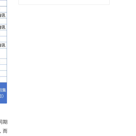
同期
，而