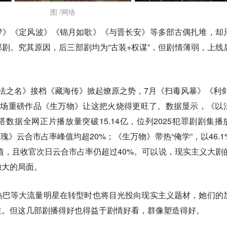
图 /网络
梦》《定风波》《锦月如歌》《与晋长安》等多部古偶扎堆，却
剧。究其原因，后三部剧均为“古装+权谋”，但剧情薄弱，上线
法之名》接档《藏海传》掀起燎原之势，7月《扫毒风暴》《利剑
剧场重磅作品《生万物》让这把火烧得更旺了。数据显示，《以
塔数据全网正片播放量突破15.14亿，位列2025犯罪剧剧集播
玫瑰》云合市占率峰值均超20%；《生万物》带热“俺学”，以46.1
峰值，且收官次日云合市占率仍超过40%。可以说，
现实主义大剧
独大的局面
。
热巴等大流量明星在转型时也将目光投向现实主义题材，她们的
注。但这几部剧播得好也得益于剧情好看，群像塑造得好。