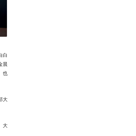
由白
金晨
》也
部大
、大