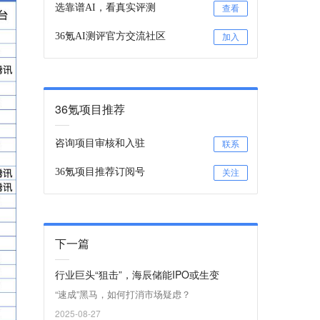
选靠谱AI，看真实评测
查看
36氪AI测评官方交流社区
加入
36氪项目推荐
咨询项目审核和入驻
联系
36氪项目推荐订阅号
关注
下一篇
行业巨头“狙击”，海辰储能IPO或生变
“速成”黑马，如何打消市场疑虑？
2025-08-27