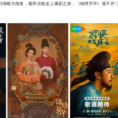
剧情略为拖沓，最终没能走上爆剧之路；《锦绣芳华》逃不开“