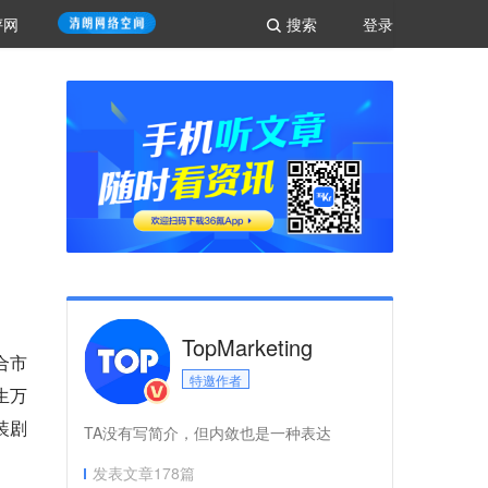
评网
搜索
登录
TopMarketing
合市
特邀作者
生万
装剧
TA没有写简介，但内敛也是一种表达
发表文章
178
篇