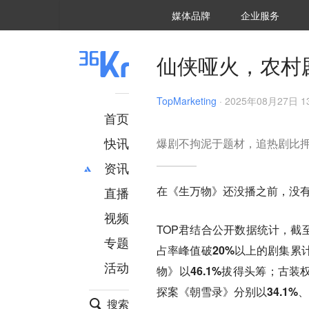
36氪Auto
数字时氪
企业号
未来消费
智能涌现
未来城市
启动Power on
媒体品牌
企业服务
企服点评
36氪出海
36氪研究院
潮生TIDE
36氪企服点评
36Kr研究院
36氪财经
职场bonus
36碳
后浪研究所
36Kr创新咨询
暗涌Waves
硬氪
氪睿研究院
仙侠哑火，农村
TopMarketing
·
2025年08月27日 13
首页
快讯
爆剧不拘泥于题材，追热剧比
资讯
在《生万物》还没播之前，没有
直播
最新
推荐
创投
财经
视频
TOP君结合公开数据统计，截至
汽车
AI
专题
占率峰值破20%以上的剧集累
科技
项目推荐
活动
专精特新
安徽
物》以46.1%拔得头筹；古
探案《朝雪录》分别以34.1%、
搜索