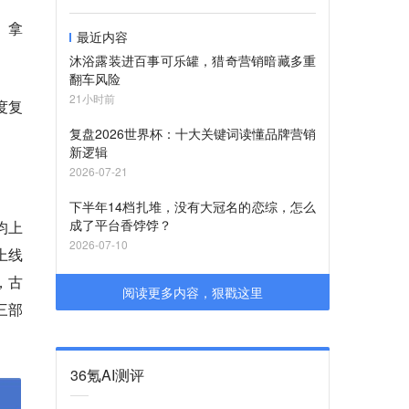
》拿
最近内容
沐浴露装进百事可乐罐，猎奇营销暗藏多重
翻车风险
21小时前
度复
复盘2026世界杯：十大关键词读懂品牌营销
新逻辑
2026-07-21
下半年14档扎堆，没有大冠名的恋综，怎么
成了平台香饽饽？
均上
2026-07-10
上线
，古
阅读更多内容，狠戳这里
三部
36氪AI测评