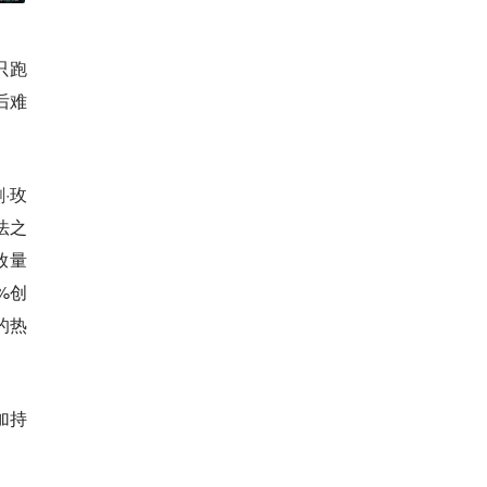
只跑
后难
·玫
法之
放量
%创
的热
加持