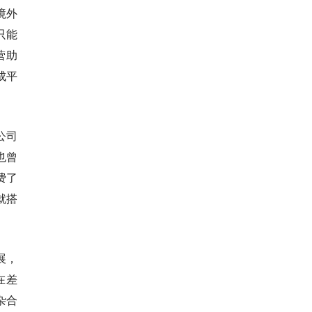
境外
只能
营助
成平
公司
也曾
费了
就搭
展，
在差
杂合