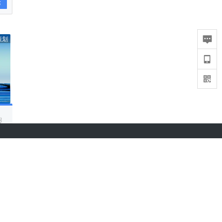
论
策划
报
36氪APP下载
iOS & Android