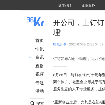
36氪Auto
数字时氪
企业号
未来消费
智能涌现
未来城市
启动Power on
媒体品牌
企业服务
企服点评
36氪出海
36氪研究院
潮生TIDE
36氪企服点评
36Kr研究院
36氪财经
职场bonus
36碳
后浪研究所
36Kr创新咨询
暗涌Waves
硬氪
氪睿研究院
开公司，上钉钉
理”
首页
时氪分享
·
2025年08月27日 04:09
快讯
资讯
钉钉发布AI创业助理，助力初
直播
最新
推荐
创投
财经
视频
8月25日，钉钉在“钉钉十周年暨
汽车
AI
商个体户、微型企业等处于萌芽
专题
科技
项目推荐
服务生态的人工专业服务，提
活动
专精特新
安徽
“重新创业之后，尤其是在初期
搜索