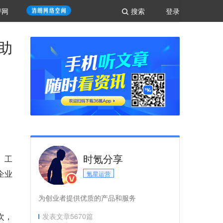
评网
搜索
登录
助
时氪分享
、工
企业
氪星运营
为创业者提供优质的产品和服务
次，
发表文章
5670
篇