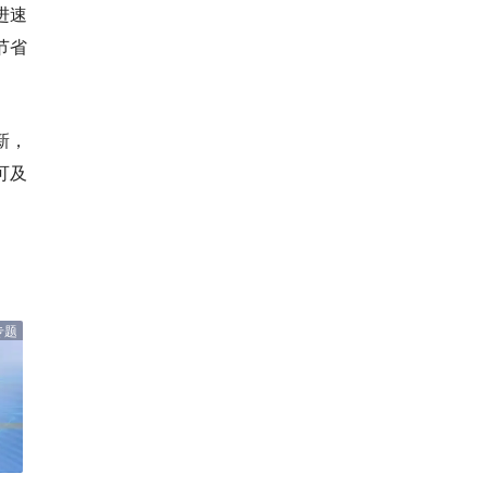
进速
节省
新，
可及
专题