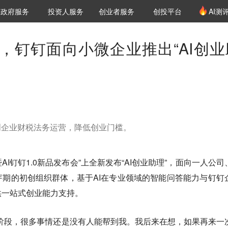
创投发布
项目推荐
核心服务
LP源计划
政府服务
投资人服务
创业者服务
创投平台
AI测
36氪Pro
VClub
VClub投资机构库
创投氪堂
城市之窗
投资机构职位推介
企业入驻
投资人认证
，钉钉面向小微企业推出“AI创业
创企业财税法务运营，降低创业门槛。
AI钉钉1.0新品发布会”上全新发布“AI创业助理”，面向一人公司
期的初创组织群体，基于AI在专业领域的智能问答能力与钉钉
供一站式创业能力支持。
阶段，很多事情还是没有人能帮到我。我后来在想，如果再来一