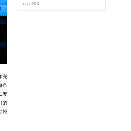
2025-08-27
集完
每条
工兜
月的
立域