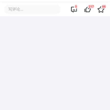
5
217
66
写评论...
217
好文章，需要你的鼓励
报道的项目
布鲁可
我要联络
全场景儿童产业服务商
品牌专题