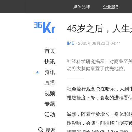
36氪Auto
数字时氪
企业号
未来消费
智能涌现
未来城市
启动Power on
媒体品牌
企业服务
企服点评
36氪出海
36氪研究院
潮生TIDE
36氪企服点评
36Kr研究院
36氪财经
职场bonus
36碳
后浪研究所
36Kr创新咨询
暗涌Waves
硬氪
氪睿研究院
45岁之后，人
IMD
·
2025年08月22日 04:41
首页
快讯
神经科学研究揭示，对商业至
动将大脑健康置于优先地位。
资讯
直播
最新
推荐
社会流行观念总在暗示，人到中
创投
财经
视频
维敏捷度下降，衰老的进程看似
汽车
AI
专题
科技
项目推荐
活动
诚然，随着年龄增长，身体和
专精特新
安徽
龄影响，会随时间推移而演变
搜索
随年岁增长而贬值吗？还是说