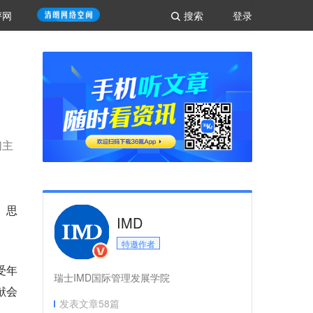
评网
搜索
登录
们主
、思
IMD
特邀作者
受年
瑞士IMD国际管理发展学院
献会
发表文章
58
篇