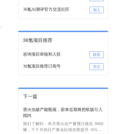
36氪AI测评官方交流社区
加入
36氪项目推荐
咨询项目审核和入驻
联系
36氪项目推荐订阅号
关注
下一篇
萤火虫破产能瓶颈，蔚来近期将把欧版引入
国内
我们了解到，本月萤火虫产量预计接近 5000
辆，下个月的日产量会比现在再提升 10% 以