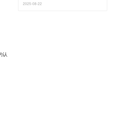
上。随着 7 月蔚来滁州工厂产线改造完成，萤
2025-08-22
火虫产能恢复，进入提产周期，开始探索更大
的市场空间。
的认