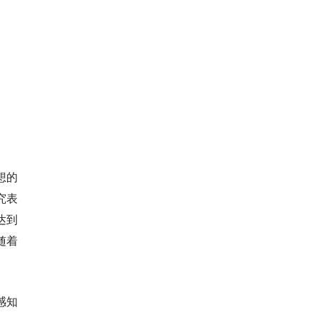
想的
究表
达到
随着
感知