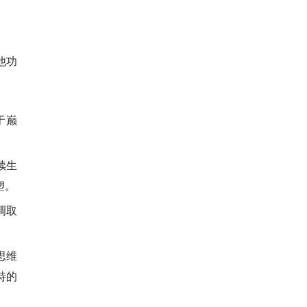
他功
于巅
续生
塑。
调取
思维
特的