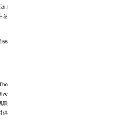
我们
注意
55
he
ive
机联
时俱