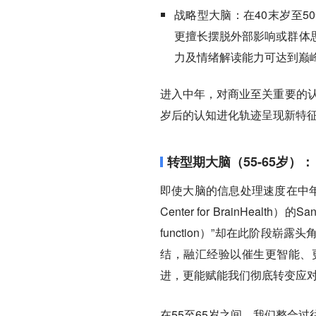
战略型大脑：
在40末岁至
更擅长摆脱外部影响或群体
力及情绪解读能力可达到巅
进入中年，对商业至关重要的认
岁后的认知进化轨迹呈现新特
转型期大脑（55-65岁）：
即使大脑的信息处理速度在中年
Center for BrainHealth）
function）”却在此阶段
结，融汇经验以催生更智能、
进，更能赋能我们彻底转变应
在55至65岁之间，我们整合