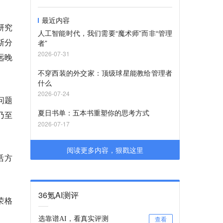
最近内容
研究
人工智能时代，我们需要“魔术师”而非“管理
斯分
者”
2026-07-31
远晚
不穿西装的外交家：顶级球星能教给管理者
什么
2026-07-24
问题
夏日书单：五本书重塑你的思考方式
乃至
2026-07-17
阅读更多内容，狠戳这里
活方
36氪AI测评
荣格
选靠谱AI，看真实评测
查看