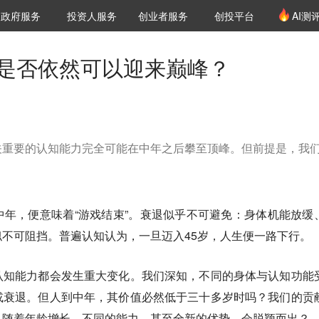
创投发布
项目推荐
核心服务
LP源计划
政府服务
投资人服务
创业者服务
创投平台
AI测
36氪Pro
VClub
VClub投资机构库
创投氪堂
城市之窗
投资机构职位推介
企业入驻
投资人认证
生是否依然可以迎来巅峰？
关重要的认知能力完全可能在中年之后攀至顶峰。但前提是，我
年，便意味着“游戏结束”。衰退似乎不可避免：身体机能放缓
不可阻挡。普遍认知认为，一旦迈入45岁，人生便一路下行。
认知能力都会发生重大变化。我们深知，不同的身体与认知功能
或衰退。但人到中年，其价值必然低于三十多岁时吗？我们的贡
，随着年龄增长，不同的能力，甚至全新的优势，会脱颖而出？