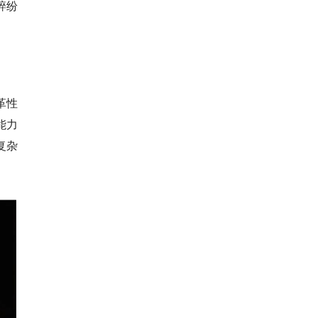
碎纷
革性
能力
复杂