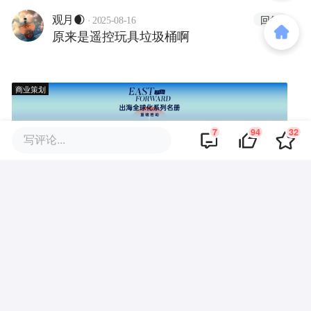
·
回复
观月🌒
2025-08-16
原来是遥控玩具垃圾桶啊
商业策划
7
94
32
写评论...
商务合作
关于我们
加入我们
联系我们
城市加盟
寻求报道
我要入驻
投资者关系
违法和不良信息、未成年人保护举报电话：010-89650707
举报邮箱：jubao@36kr.com 网上有害信息举报
© 2011~
2026
北京多氪信息科技有限公司 |
京ICP备12031756号-6
|
京ICP证150143号
| 京公网安备11010502057322号