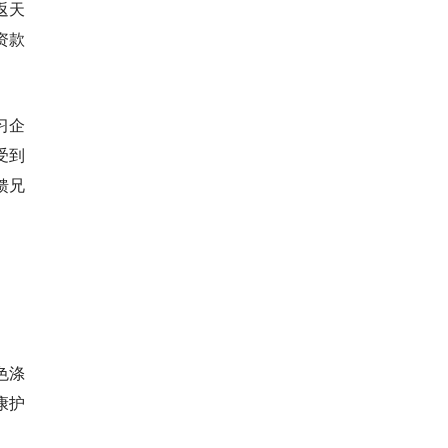
返天
资款
习企
受到
馈兄
色涤
康护