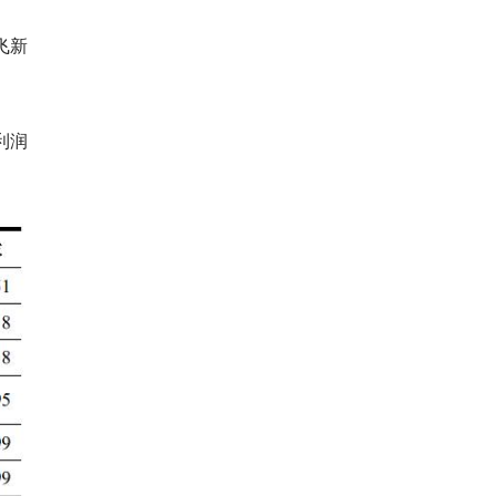
飞新
利润