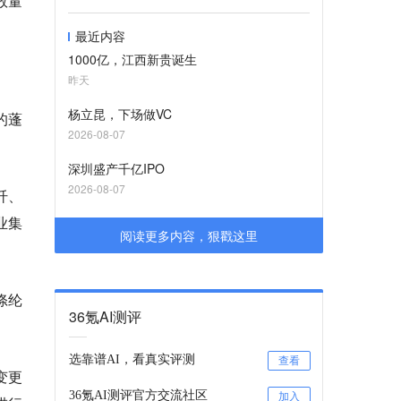
数量
最近内容
1000亿，江西新贵诞生
昨天
杨立昆，下场做VC
的蓬
2026-08-07
深圳盛产千亿IPO
2026-08-07
纤、
业集
阅读更多内容，狠戳这里
涤纶
36氪AI测评
选靠谱AI，看真实评测
查看
变更
36氪AI测评官方交流社区
加入