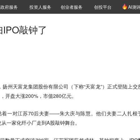
创投发布
项目推荐
核心服务
LP源计划
政府服务
投资人服务
创业者服务
创投平台
AI测
36氪Pro
VClub
VClub投资机构库
创投氪堂
城市之窗
投资机构职位推介
企业入驻
投资人认证
妇IPO敲钟了
，扬州天富龙集团股份有限公司（下称“天富龙”）正式登陆上交
股，开盘大涨200%，市值280亿元。
站着一对江苏70后夫妻——朱大庆与陈慧。他们夫妻二人扎根
龙从一家化纤小厂走到A股敲钟舞台。