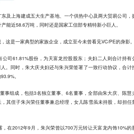
广东及上海建成五大生产基地、一个供热中心及两大贸易公司，
计产能近58.6万吨，同时还是国家工信部专精特新小巨人。
，这是一家典型的家族企业，成立至今未曾看见VC/PE的身影
公司61.81%股份，为天富龙控股股东；夫妇二人则合计持有
控制人。同时，朱大庆夫妇还与朱兴荣签署了一致行动协议，合计
3.9%。
董事组成，包括3名独立董事、6名董事，全部由朱大庆、陈慧
长，其侄子朱兴荣任董事兼总经理，女儿陈雪虽未持股，却担任
，在2012年9月，朱兴荣曾以700万元转让天富龙内饰10%的