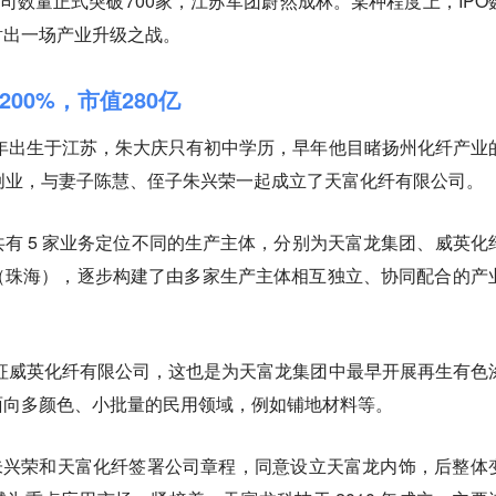
司数量正式突破700家，江苏军团蔚然成林。某种程度上，IPO
射出一场产业升级之战。
00%，市值280亿
3年出生于江苏，朱大庆只有初中学历，早年他目睹扬州化纤产业
创业，与妻子陈慧、侄子朱兴荣一起成立了天富化纤有限公司。
有 5 家业务定位不同的生产主体，分别为天富龙集团、威英化
（珠海），逐步构建了由多家生产主体相互独立、协同配合的产
仪征威英化纤有限公司，这也是为天富龙集团中最早开展再生有色
面向多颜色、小批量的民用领域，例如铺地材料等。
、朱兴荣和天富化纤签署公司章程，同意设立天富龙内饰，后整体