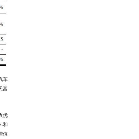
汽车
天富
收优
%和
增值