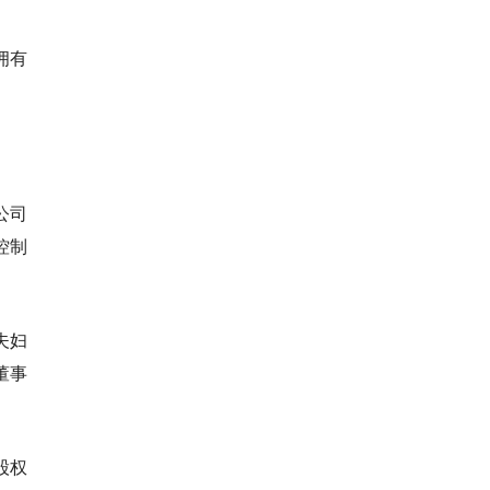
拥有
。
公司
控制
夫妇
董事
股权