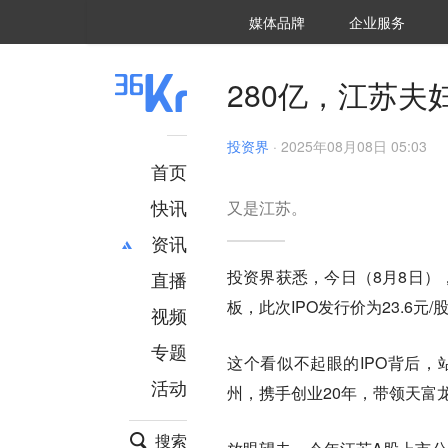
36氪Auto
数字时氪
企业号
未来消费
智能涌现
未来城市
启动Power on
媒体品牌
企业服务
企服点评
36氪出海
36氪研究院
潮生TIDE
36氪企服点评
36Kr研究院
36氪财经
职场bonus
36碳
后浪研究所
36Kr创新咨询
暗涌Waves
硬氪
氪睿研究院
280亿，江苏夫
投资界
·
2025年08月08日 05:03
首页
快讯
又是江苏。
资讯
投资界获悉，今日（8月8日）
直播
最新
推荐
板，此次IPO发行价为23.6元/
创投
财经
视频
汽车
AI
专题
这个看似不起眼的IPO背后，
科技
项目推荐
活动
专精特新
安徽
州，携手创业20年，带领天富
搜索