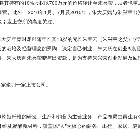
将其持有的10%股权以700万元的价格转让至朱兴荣，后者也重
营。此外，2010年1月、7月及2015年，朱大庆赠与朱兴荣出
排也引发上交所的高度关注。
大庆年青时即跟随年长其18岁的兄长朱宝云（朱兴荣之父）学
云的栽培及经营理念的熏陶，决定自己创业。朱大庆在创业初期
持，朱大庆向朱兴荣赠与出资款，是为支持朱兴荣创业发展及回
起家坐拥一家上市公司。
涤纶短纤维的研发、生产和销售为主营业务，产品布局由再生有
维及聚酯新材料，覆盖以“人”为核心的商务、出行、家居、健