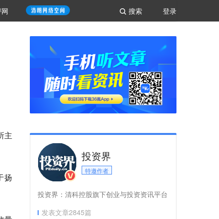
评网
搜索
登录
所主
投资界
特邀作者
于扬
投资界：清科控股旗下创业与投资资讯平台
发表文章
2845
篇