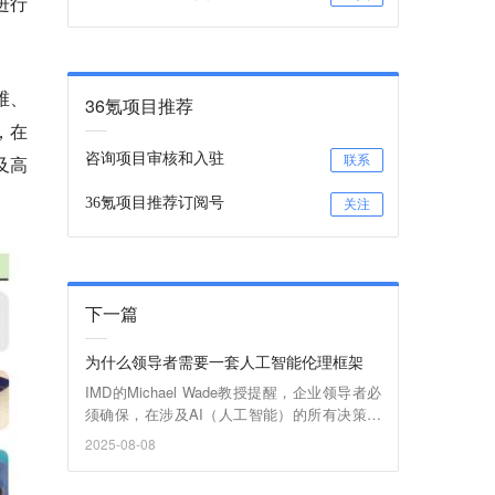
进行
维、
36氪项目推荐
，在
咨询项目审核和入驻
及高
联系
36氪项目推荐订阅号
关注
下一篇
为什么领导者需要一套人工智能伦理框架
IMD的Michael Wade教授提醒，企业领导者必
须确保，在涉及AI（人工智能）的所有决策与
运营中，都应始终坚持伦理视角。
2025-08-08