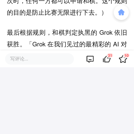
次时，任何一方都可以申请和棋。这个规则
的目的是防止比赛无限进行下去。）
最后根据规则，和棋判定执黑的 Grok 依旧
获胜。「Grok 在我们见过的最精彩的 AI 对
决之一中淘汰了 Gemini Pro！」Rozman 总
31
10
写评论...
结道。
随着半决赛尘埃落定，明天当地时间（8 月
7 日）的决赛名单确定：OpenAI 的 o3 将迎
战 xAI 的 Grok 4，一场映射着奥特曼与马
斯克恩怨情仇的巅峰对决，即将在棋盘上展
开。