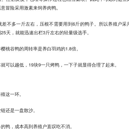
愿意冒险采用激素来饲养肉鸭。
就差不多一斤左右，压根不需要用到6斤的鸭子。所以养殖户采
25天，就能迅速出栏3斤左右的轻量级选手。
樱桃谷鸭的周转率是养白羽鸡的1.8倍。
就可以越低，19块9一只烤鸭，一下子就显得合理了起来。
养殖这一环。
业链还是一盘散沙。
各的鸭，成本高到养殖户直叹吃不消。