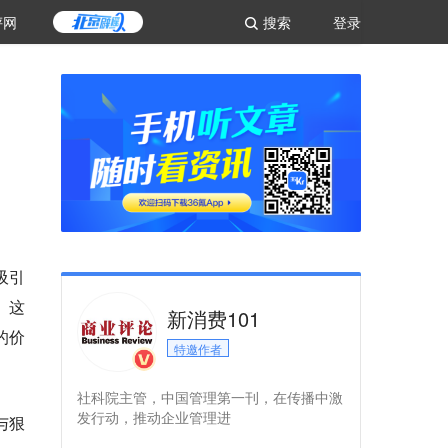
评网
搜索
登录
吸引
。这
新消费101
的价
特邀作者
社科院主管，中国管理第一刊，在传播中激
发行动，推动企业管理进
与狠