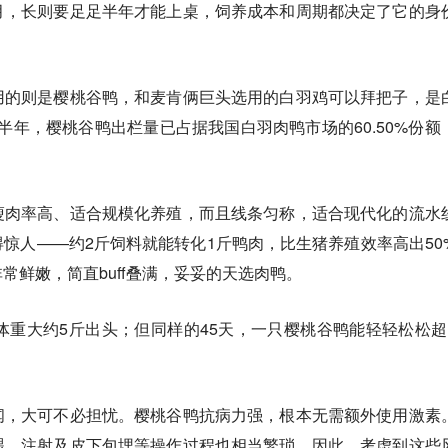
月，长则要足足半年才能上桌，饲养成本和周期都决定了它的身
用的则是樱桃谷鸭，和麦肯俩巨头选用的白羽鸡可以拜把子，是
年上半年，樱桃谷鸭出栏量已占据我国白羽肉鸭市场的60.50%份额
瘦肉率高、适合规模化养殖，而且线条匀称，适合现代化的流水
惊人——约2斤饲料就能转化1斤鸭肉，比生猪养殖效率高出50
常鲜嫩，简直buff叠满，妥妥的天选肉鸭。
体重大约5斤出头；但同样的45天，一只樱桃谷鸭能轻轻松松超
闻，大可不必担忧。樱桃谷鸭抗病力强，根本无需额外使用激素
喂、注射及皮下包埋等操作过程也相当繁琐。因此，考虑到这些