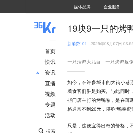
36氪Auto
数字时氪
企业号
未来消费
智能涌现
未来城市
启动Power on
媒体品牌
企业服务
企服点评
36氪出海
36氪研究院
潮生TIDE
36氪企服点评
36Kr研究院
36氪财经
职场bonus
36碳
后浪研究所
36Kr创新咨询
暗涌Waves
硬氪
氪睿研究院
19块9一只的
新消费101
·
2025年08月07日 03:5
首页
快讯
一只活鸭大几百，一只烤鸭反倒
资讯
如今，在许多城市的大街小巷还
直播
最新
推荐
着食客们驻足购买。与此同时
创投
财经
视频
汽车
AI
些门店主打的烤鸭卷，是在薄
专题
科技
项目推荐
格通常不到20元，堪称“鸭圈蜜
活动
专精特新
安徽
只是，这便宜得出奇的价格，
搜索