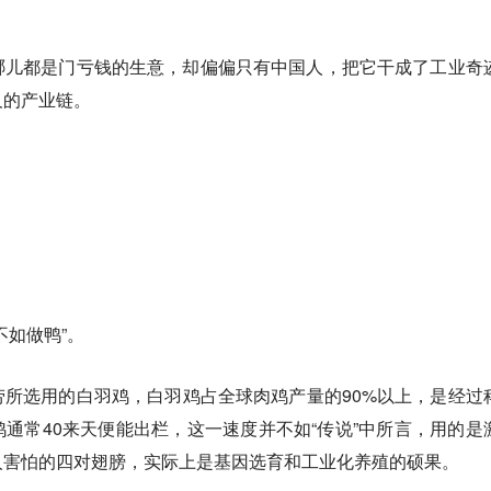
哪儿都是门亏钱的生意，却偏偏只有中国人，把它干成了工业奇
及的产业链。
不如做鸭”。
所选用的白羽鸡，白羽鸡占全球肉鸡产量的90%以上，是经过
通常40来天便能出栏，这一速度并不如“传说”中所言，用的是
人害怕的四对翅膀，实际上是基因选育和工业化养殖的硕果。