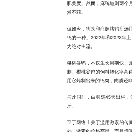
肥美度。然而，麻鸭短则两个
然不菲。
但如今，街头和商超烤鸭所选
鸭的一种。2022年和2023
为绝对主流。
樱桃谷鸭，不仅生长周期快、
割。樱桃谷鸭的饲料转化率高得
用它烤制出来的鸭肉，肉质还非
与此同时，白羽鸡45天出栏，
斤。
至于网络上关于滥用激素的传
外，激素的价格高昂，而且饲