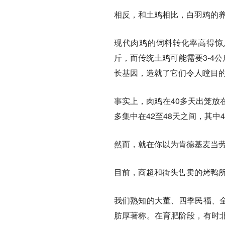
相反，和土鸡相比，白羽鸡的
现代肉鸡的饲料转化率高得惊人
斤，而传统土鸡可能需要3-4
长基因，造就了它们令人瞠目
事实上，肉鸡在40多天出笼放
多集中在42至48天之间，其中
然而，就在你以为肯德基麦当
目前，商超和街头售卖的烤鸭所
我们熟知的大董、四季民福、
肪厚著称。在育肥阶段，有时