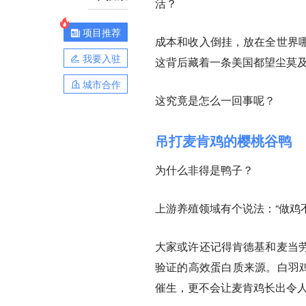
活？
项目推荐
成本和收入倒挂，放在全世界
我要入驻
这背后藏着一条美国都望尘莫
城市合作
这究竟是怎么一回事呢？
吊打麦肯鸡的樱桃谷鸭
为什么非得是鸭子？
上游养殖领域有个说法：“做鸡
大家或许还记得肯德基和麦当劳
验证的高效蛋白质来源。白羽鸡
催生，更不会让麦肯鸡长出令