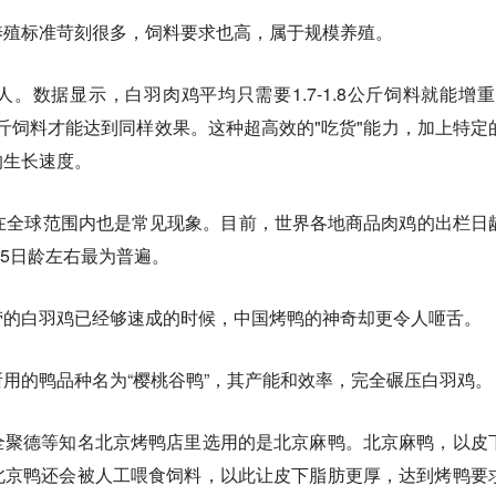
养殖标准苛刻很多，饲料要求也高，属于规模养殖。
。数据显示，白羽肉鸡平均只需要1.7-1.8公斤饲料就能增重
公斤饲料才能达到同样效果。这种超高效的"吃货"能力，加上特定
的生长速度。
在全球范围内也是常见现象。目前，世界各地商品肉鸡的出栏日
45日龄左右最为普遍。
劳的白羽鸡已经够速成的时候，中国烤鸭的神奇却更令人咂舌。
用的鸭品种名为“樱桃谷鸭”，其产能和效率，完全碾压白羽鸡。
全聚德等知名北京烤鸭店里选用的是北京麻鸭。北京麻鸭，以皮
北京鸭还会被人工喂食饲料，以此让皮下脂肪更厚，达到烤鸭要