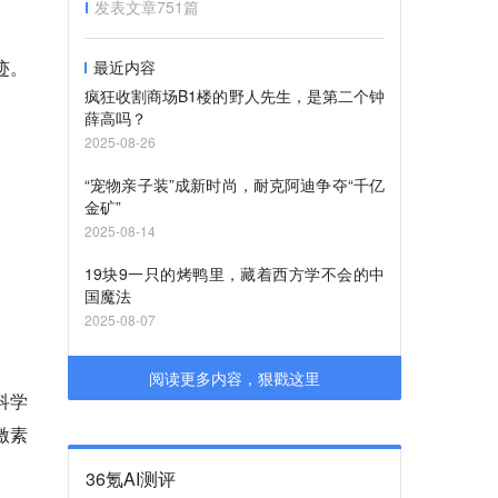
发表文章
751
篇
迹。
最近内容
疯狂收割商场B1楼的野人先生，是第二个钟
薛高吗？
2025-08-26
“宠物亲子装”成新时尚，耐克阿迪争夺“千亿
金矿”
2025-08-14
19块9一只的烤鸭里，藏着西方学不会的中
国魔法
2025-08-07
阅读更多内容，狠戳这里
科学
激素
36氪AI测评