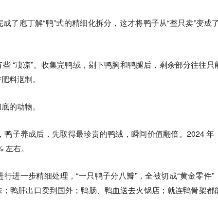
成了庖丁解“鸭”式的精细化拆分，这才将鸭子从“整只卖”变成了
些 “凄凉”。收集完鸭绒，剔下鸭胸和鸭腿后，剩余部分往往只
作肥料沤制。
彻底的动物。
，鸭子养成后，先取得最珍贵的鸭绒，瞬间价值翻倍。2024 年
% 左右。
行进一步精细处理，“一只鸭子分八瓣”，全被切成“黄金零件”
味；鸭肝出口卖到国外；鸭肠、鸭血送去火锅店；就连鸭骨架都