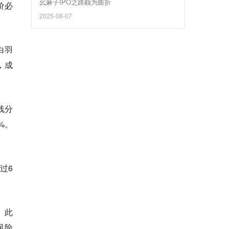
幺麻子IPO之路颇为曲折
价必
2025-08-07
白羽
，成
线分
%。
过6
。此
风险