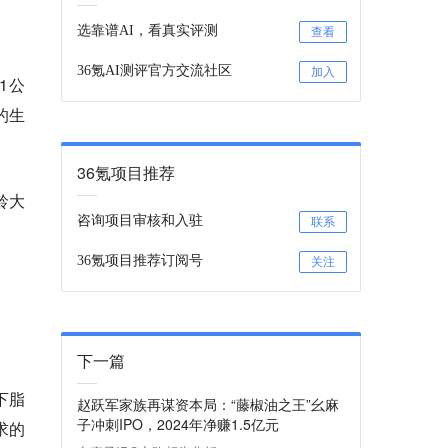
选靠谱AI，看真实评测
查看
36氪AI测评官方交流社区
加入
1公
的生
36氪项目推荐
龄大
咨询项目审核和入驻
联系
36氪项目推荐订阅号
关注
下一篇
下脂
赵跃军家族再谋资本局：“藤椒油之王”幺麻
子冲刺IPO，2024年净赚1.5亿元
求的