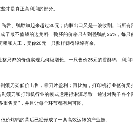
这些才是真正高利润的部分。
；鸭舌、鸭脖加起来超过30元；内脏出口又是一波收割。当所有
而成了最不值钱的边角料，鸭胚的价格只占到整鸭的25%，每只
上房租和人工，卖你20元一只照样赚得绰绰有余。
作，让整只鸭的价值实现几何级增长。一只售价25元的香酥鸭，利润
，剃须刀架低价出售，靠刀片盈利；再比如，打印机行业低价卖
与剃须刀和打印机行业的模式运用得淋漓尽致，通过对鸭子各个
多重售卖”，并且让每个环节都有利可图。
，低价烤鸭的背后已经形成了一条高效运转的产业链。