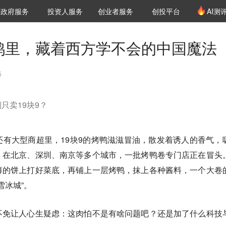
创投发布
项目推荐
核心服务
LP源计划
政府服务
投资人服务
创业者服务
创投平台
AI测
36氪Pro
VClub
VClub投资机构库
创投氪堂
城市之窗
投资机构职位推介
企业入驻
投资人认证
烤鸭里，藏着西方学不会的中国魔法
5
只卖19块9？
有大型商超里，19块9的烤鸭滋滋冒油，散发着诱人的香气，
，在北京、深圳、南京等多个城市，一批烤鸭卷专门店正在冒头
薄的饼上打好菜底，再铺上一层烤鸭，抹上各种酱料，一个大卷
雪冰城”。
不免让人心生疑虑：这肉怕不是有啥问题吧？还是加了什么科技