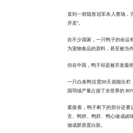
直到一群隐形冠军杀入赛场，完
开卖”。
在不少国家，一只鸭子的命运有
为宠物食品的原料，甚至被当
但在中国，鸭子却是被开发最
一只白条鸭仅需30天就能出栏
国羽绒产量占据了全世界的 80
紧接着，鸭子剩下的部分还要进
舌、鸭脖、鸭肝、鸭心做成卤
做成胶原蛋白肽。