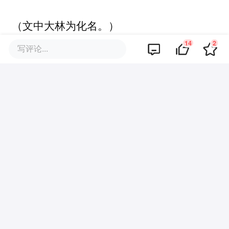
（文中大林为化名。）
14
2
写评论...
（部分配图来源于AI。）
（声明：本文仅作为信息交流，不构成任何
投资参考建议。）
本文来自微信公众号
“听筒Tech”
，作者：杨
林，编辑：饶言，36氪经授权发布。
该文观点仅代表作者本人，36氪平台仅提供信息存储空间服务。