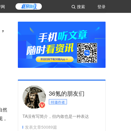
评网
搜索
登录
，
36氪的朋友们
特邀作者
自然
TA没有写简介，但内敛也是一种表达
现，
发表文章
50089
篇