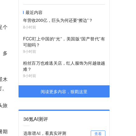
最近内容
年营收200亿，巨头为何还要“擦边”？
足个
8小时前
FCC盯上中国的“光”，美国版“国产替代”有
可能吗？
9小时前
。多
粉丝百万也难逃关店，红人服饰为何越做越
难？
9小时前
景木
订。
阅读更多内容，狠戳这里
头旅
36氪AI测评
暑期
选靠谱AI，看真实评测
查看