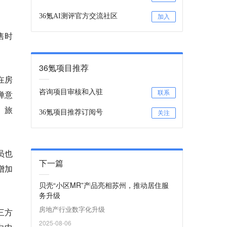
36氪AI测评官方交流社区
加入
售时
36氪项目推荐
在房
咨询项目审核和入驻
禅意
联系
、旅
36氪项目推荐订阅号
关注
员也
下一篇
增加
贝壳“小区MR”产品亮相苏州，推动居住服
务升级
房地产行业数字化升级
三方
2025-08-06