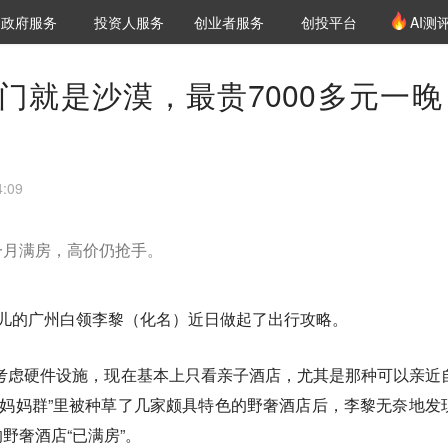
创投发布
项目推荐
核心服务
LP源计划
政府服务
投资人服务
创业者服务
创投平台
AI测
36氪Pro
VClub
VClub投资机构库
创投氪堂
城市之窗
投资机构职位推介
企业入驻
投资人认证
门就是沙漠，最贵7000多元一晚
:09
一月满房，高价仍抢手。
女儿的广州白领李黎（化名）近日做起了出行攻略。
考虑硬件设施，现在基本上只看亲子酒店，尤其是那种可以亲近
“妈妈群”里被种草了几家颇具特色的野奢酒店后，李黎无奈地发
野奢酒店“已满房”。