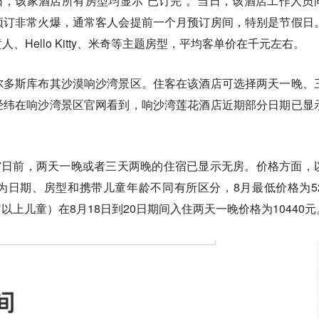
5日，该家酒店所有房型均显示“已订完”。当日，该酒店工作人员
预订非常火爆，通常客人会提前一个月预订房间，特别是节假日
Hello Kitty、米奇等主题房型，平均客单价在千元左右。
尔多斯库布其沙漠响沙湾景区。住客在该酒店可选择两天一晚、
经纬在响沙湾景区官网看到，响沙湾莲花酒店近期部分日期已显
月17日前，两天一晚或者三天两晚的住宿已显示无房。价格方面，
日期、房型和携带儿童年龄不同有所区分，8月最低价格为52
岁以上儿童）在8月18日到20日期间入住两天一晚价格为10440元