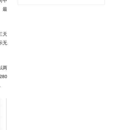
向中
。最
三天
示无
以两
80
。