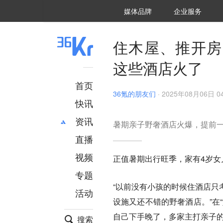
36氪Auto
数字时氪
企业号
未来消费
智能涌现
未来城市
启动Power on
媒体品牌
企业服务
企服点评
36氪出海
36氪研究院
潮生TIDE
36氪企服点评
36Kr研究院
36氪财经
职场bonus
36碳
后浪研究所
36Kr创新咨询
暗涌Waves
硬氪
氪睿研究院
住木屋、推开房
这些酒店火了
首页
36氪的朋友们
·
2025年08月06日 04
快讯
资讯
暑期亲子野奢酒店火爆，提前
直播
最新
推荐
创投
财经
视频
正值暑期出行旺季，家有4岁
汽车
AI
专题
科技
项目推荐
“以前没有小孩的时候住酒店只
活动
专精特新
安徽
设施又还不错的野奢酒店。”在
自己下手晚了，多家主打亲子的
搜索