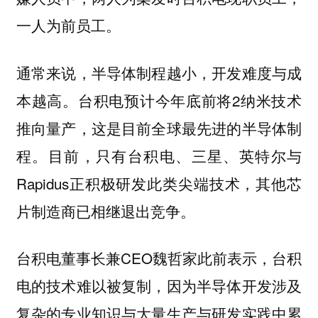
一人为前员工。
通常来说，半导体制程越小，开发难度与成
本越高。台积电预计今年底前将2纳米技术
推向量产，这是目前全球最先进的半导体制
程。目前，只有台积电、三星、英特尔与
Rapidus正积极研发此类尖端技术，其他芯
片制造商已相继退出竞争。
台积电董事长兼CEO魏哲家此前表示，台积
电的技术难以被复制，因为半导体开发涉及
复杂的专业知识与大量生产与研发实践中累