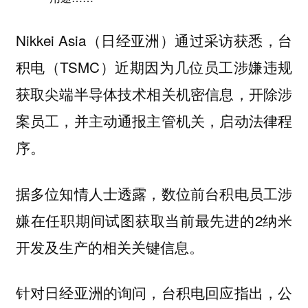
Nikkei Asia（日经亚洲）通过采访获悉，台
积电（TSMC）近期因为几位员工涉嫌违规
获取尖端半导体技术相关机密信息，开除涉
案员工，并主动通报主管机关，启动法律程
序。
据多位知情人士透露，数位前台积电员工涉
嫌在任职期间试图获取当前最先进的2纳米
开发及生产的相关关键信息。
针对日经亚洲的询问，台积电回应指出，公