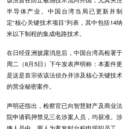
半导体产业。中国台湾当局已更新并制
定“核心关键技术项目”列表，其中包括14纳
米以下制程的集成电路技术。
在日经亚洲披露消息后，中国台湾高检署于
周二（8月5日）下午发表声明称：本案件更
是这是首宗依该法侦办并涉及核心关键技术
的营业秘密案件。
声明还指出，检察官已向智慧财产及商业法
院申请羁押禁见三名涉案人员，均获准。涉
嫌人员中，两人为案发时台积电现职员工，