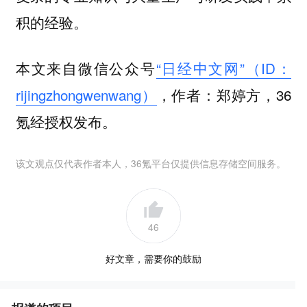
积的经验。
本文来自微信公众号
“日经中文网”（ID：
rijingzhongwenwang）
，作者：郑婷方，36
氪经授权发布。
该文观点仅代表作者本人，36氪平台仅提供信息存储空间服务。
46
好文章，需要你的鼓励