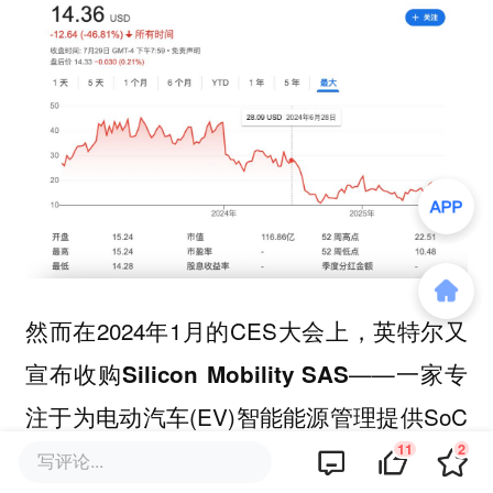
然而在2024年1月的CES大会上，
英特尔又
——一家专
宣布收购Silicon Mobility SAS
注于为电动汽车(EV)智能能源管理提供SoC
11
2
的无晶圆厂芯片和软件公司。彼时英特尔对
写评论...