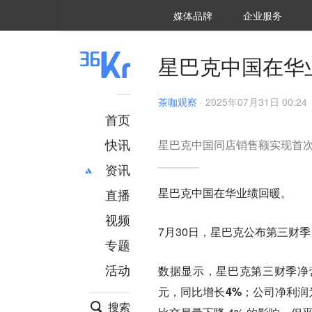
36氪Auto
数字时氪
企业号
未来消费
智能涌现
未来城市
启动Power on
媒体品牌
企业服务
企服点评
36氪出海
36氪研究院
潮生TIDE
36氪企服点评
36Kr研究院
36氪财经
职场bonus
36碳
后浪研究所
36Kr创新咨询
暗涌Waves
硬氪
氪睿研究院
星巴克中国在华
茶咖观察
·
2025年07月31日 00:24
首页
快讯
星巴克中国同店销售额实现首次
资讯
星巴克中国在华业绩回暖。
直播
最新
推荐
创投
财经
视频
7月30日，星巴克公布第三财季（
汽车
AI
专题
科技
项目推荐
活动
数据显示，星巴克第三财季净营
专精特新
安徽
元，同比增长4%；公司净利润为5
搜索