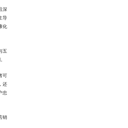
且深
主导
康化
与五
潮。
者可
，还
户忠
店销