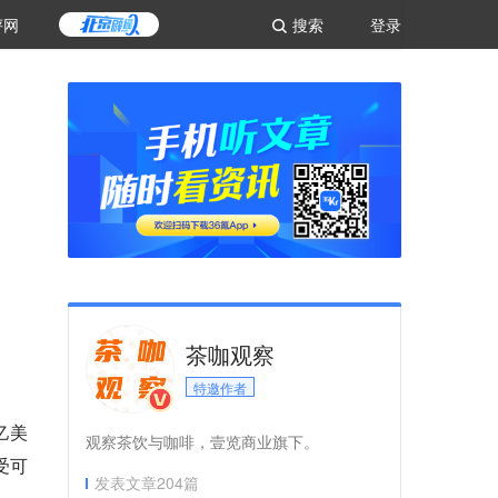
评网
搜索
登录
茶咖观察
特邀作者
亿美
观察茶饮与咖啡，壹览商业旗下。
受可
发表文章
204
篇