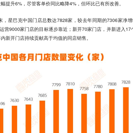
幅提升6%，尽管客单价同比略降4%，但环比已有所改善。
，星巴克中国门店总数达7828家，较去年同期的7306家净增5
年运营9000家门店的目标逐步靠近；新开70家门店，并新进入17
年内新开门店持续贡献高于均值的同店销售。