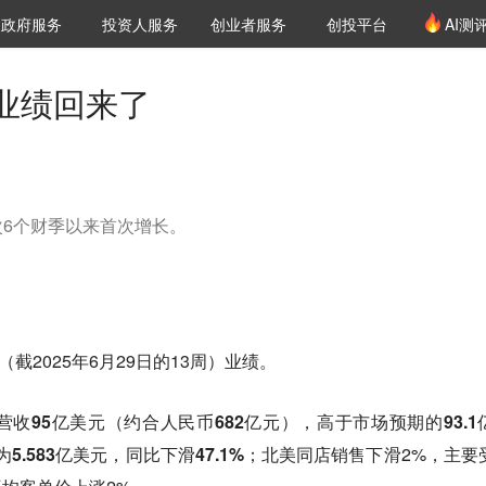
创投发布
项目推荐
核心服务
LP源计划
政府服务
投资人服务
创业者服务
创投平台
AI测
36氪Pro
VClub
VClub投资机构库
创投氪堂
城市之窗
投资机构职位推介
企业入驻
投资人认证
业绩回来了
6个财季以来首次增长。
截2025年6月29日的13周）业绩。
收95亿美元（约合人民币682亿元），高于市场预期的93.1
.583亿美元，同比下滑47.1%；
北美同店销售下滑2%，主要