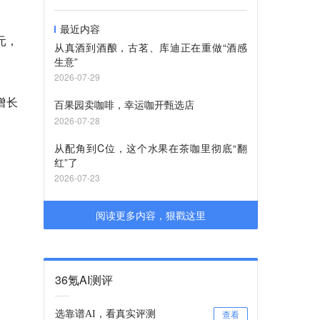
最近内容
元，
从真酒到酒酿，古茗、库迪正在重做“酒感
生意”
2026-07-29
增长
百果园卖咖啡，幸运咖开甄选店
2026-07-28
从配角到C位，这个水果在茶咖里彻底“翻
红”了
2026-07-23
阅读更多内容，狠戳这里
36氪AI测评
选靠谱AI，看真实评测
查看