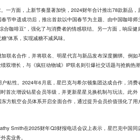
求。一方面，上新节奏显著加快，
2024财年合计推出78款新品，
国春节申遗成功后，推出首款以中国春节为主题、由中国咖啡师
综合咖啡豆”，强化了与消费者的情感联结。
另一方面，响应健
味无糖”体系，实现减糖不减风味。
增加联名合作，并将联名、明星代言与新品发布深度捆绑。例如
绩双增长，与《疯狂动物城》IP联名则引爆社交话题与抢购热
用户粘性。
2024年6月底，星巴克与希尔顿集团达成合作，消费
同时首次增设钻星会员等级，并更新星星兑换机制与玩法。此外
国东方航空会员体系开启全面合作，通过提升会员价值强化了用
hy Smith在2025财年Q3财报电话会议上表示，星巴克中国同
于外卖业务。