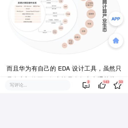
而且华为有自己的 EDA 设计工具，虽然只
是在内部使用，但也算是在努力走通芯片研
2
143
33
写评论...
发全链路了，未来可期。
除此之外，诸如零跑、比亚迪这些主机厂和
地平线、黑芝麻、Momenta 这些供应商，