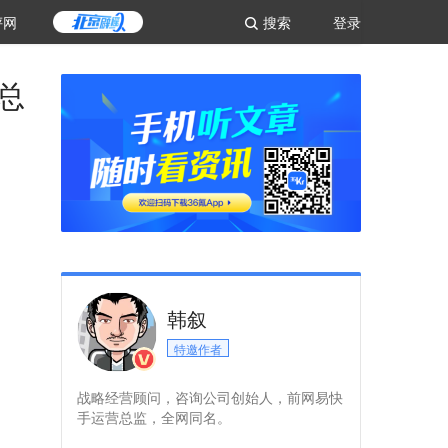
评网
搜索
登录
总
韩叙
特邀作者
战略经营顾问，咨询公司创始人，前网易快
手运营总监，全网同名。