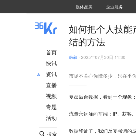
36氪Auto
数字时氪
企业号
未来消费
智能涌现
未来城市
启动Power on
媒体品牌
企业服务
企服点评
36氪出海
36氪研究院
潮生TIDE
36氪企服点评
36Kr研究院
36氪财经
职场bonus
36碳
后浪研究所
36Kr创新咨询
暗涌Waves
硬氪
氪睿研究院
如何把个人技能
结的方法
首页
韩叙
·
2025年07月30日 11:30
快讯
资讯
市场不关心你懂多少，只在乎
直播
最新
推荐
创投
财经
视频
复盘后台数据，看到一个现象
汽车
AI
专题
科技
项目推荐
流量永远涌向前端：IP、获客、销
活动
专精特新
安徽
数据印证了，
我们反复强调的
搜索