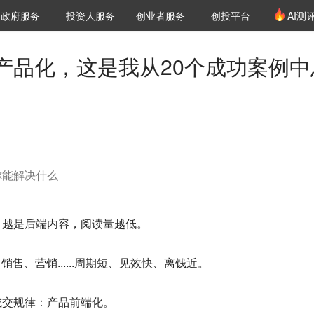
创投发布
项目推荐
核心服务
LP源计划
政府服务
投资人服务
创业者服务
创投平台
AI测
36氪Pro
VClub
VClub投资机构库
创投氪堂
城市之窗
投资机构职位推介
企业入驻
投资人认证
产品化，这是我从20个成功案例中
你能解决什么
：
越是后端内容，阅读量越低
。
售、营销......周期短、见效快、离钱近。
成交规律：产品前端化
。