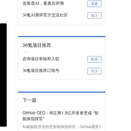
选靠谱AI，看真实评测
查看
36氪AI测评官方交流社区
加入
36氪项目推荐
咨询项目审核和入驻
联系
36氪项目推荐订阅号
关注
下一篇
GitHub CEO：AI正将1.5亿开发者变成 “智
能体指挥官”
AI赋能程序员转型智能体指挥官，GitHub愿景1