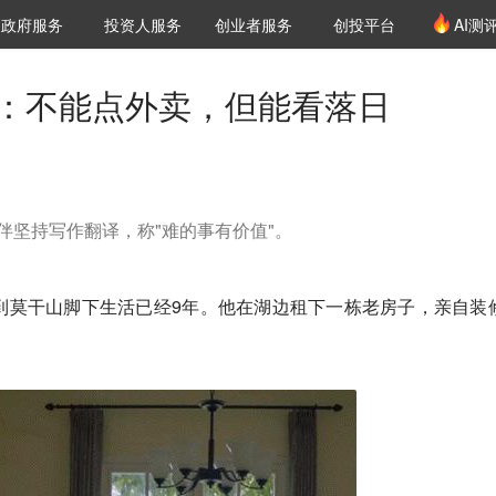
创投发布
项目推荐
核心服务
LP源计划
政府服务
投资人服务
创业者服务
创投平台
AI测
36氪Pro
VClub
VClub投资机构库
创投氪堂
城市之窗
投资机构职位推介
企业入驻
投资人认证
居：不能点外卖，但能看落日
伴坚持写作翻译，称"难的事有价值"。
到莫干山脚下生活已经9年。他在湖边租下一栋老房子，亲自装