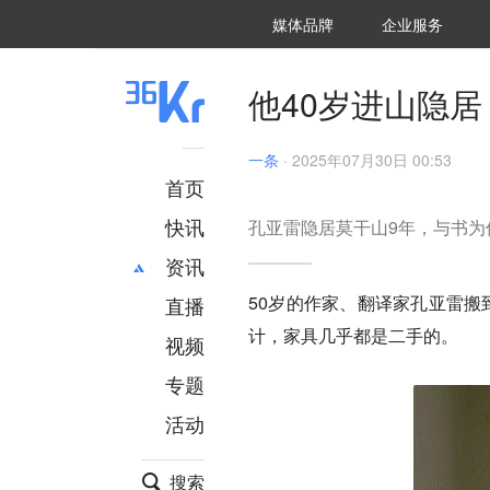
36氪Auto
数字时氪
企业号
未来消费
智能涌现
未来城市
启动Power on
媒体品牌
企业服务
企服点评
36氪出海
36氪研究院
潮生TIDE
36氪企服点评
36Kr研究院
36氪财经
职场bonus
36碳
后浪研究所
36Kr创新咨询
暗涌Waves
硬氪
氪睿研究院
他40岁进山隐
一条
·
2025年07月30日 00:53
首页
快讯
孔亚雷隐居莫干山9年，与书为
资讯
50岁的作家、翻译家孔亚雷搬
直播
最新
推荐
计，家具几乎都是二手的。
创投
财经
视频
汽车
AI
专题
科技
项目推荐
活动
专精特新
安徽
搜索