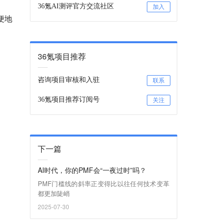
36氪AI测评官方交流社区
加入
便地
36氪项目推荐
咨询项目审核和入驻
联系
36氪项目推荐订阅号
关注
下一篇
AI时代，你的PMF会“一夜过时”吗？
PMF门槛线的斜率正变得比以往任何技术变革
都更加陡峭
2025-07-30