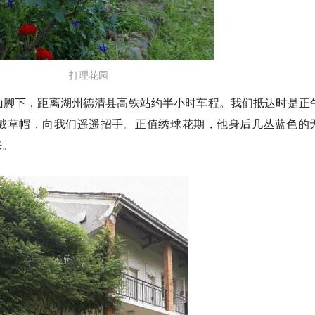
打理花园
山脚下，距离湖州德清县高铁站约半小时车程。我们抵达时是正
戴草帽，向我们遥遥招手。正值绣球花期，他身后几丛蓝色的
来。