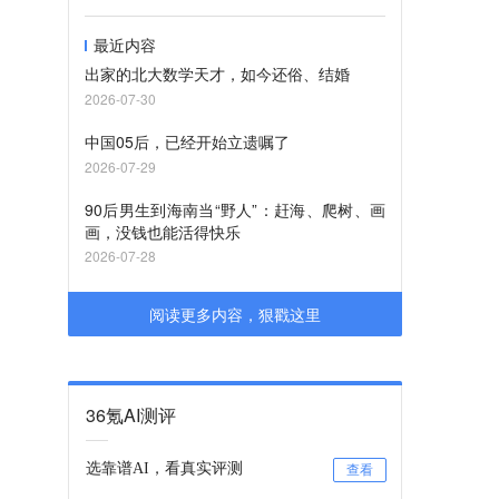
最近内容
出家的北大数学天才，如今还俗、结婚
2026-07-30
中国05后，已经开始立遗嘱了
2026-07-29
90后男生到海南当“野人”：赶海、爬树、画
画，没钱也能活得快乐
2026-07-28
阅读更多内容，狠戳这里
36氪AI测评
选靠谱AI，看真实评测
查看