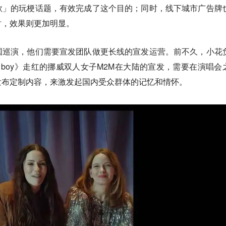
歌」的玩梗话题，有效完成了这个目的；同时，线下城市广告牌
时，效果则更加明显。
国巡演，他们需要宣发团队做更长线的宣发运营。前不久，小花
ty boy》走红的挪威双人女子M2M在大陆的宣发，需要在演唱会
发布定制内容，来激发起国内受众群体的记忆和情怀。