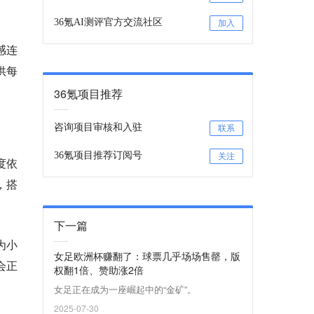
36氪AI测评官方交流社区
加入
感连
供每
36氪项目推荐
咨询项目审核和入驻
联系
36氪项目推荐订阅号
关注
度依
，搭
下一篇
为小
女足欧洲杯赚翻了：球票几乎场场售罄，版
会正
权翻1倍、赞助涨2倍
女足正在成为一座崛起中的“金矿”。
2025-07-30