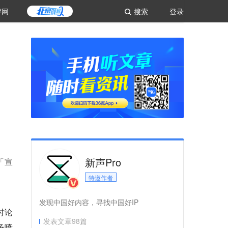
评网
搜索
登录
新声Pro
「宣
特邀作者
发现中国好内容，寻找中国好IP
讨论
发表文章
98
篇
场喷