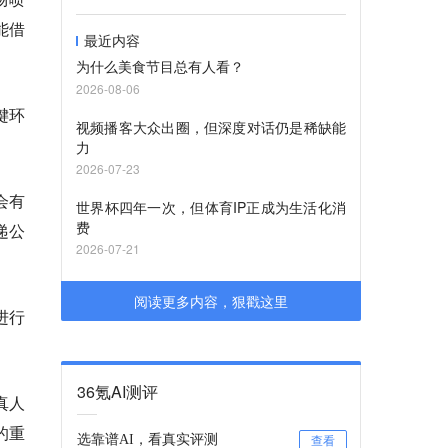
能借
最近内容
为什么美食节目总有人看？
2026-08-06
键环
视频播客大众出圈，但深度对话仍是稀缺能
力
2026-07-23
会有
世界杯四年一次，但体育IP正成为生活化消
费
递公
2026-07-21
阅读更多内容，狠戳这里
进行
36氪AI测评
真人
的重
选靠谱AI，看真实评测
查看