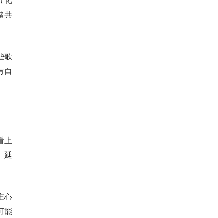
绪共
些歌
有自
看上
、延
庄心
可能