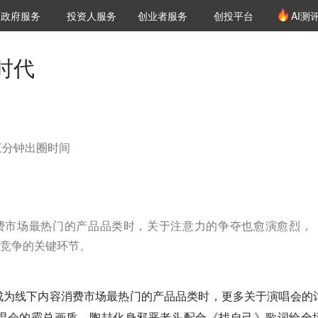
创投发布
项目推荐
核心服务
LP源计划
政府服务
投资人服务
创业者服务
创投平台
AI测
36氪Pro
VClub
VClub投资机构库
创投氪堂
城市之窗
投资机构职位推介
企业入驻
投资人认证
时代
三分钟出圈时间
费市场最热门的产品品类时，关于注意力的争夺也愈演愈烈，
竞争的关键环节。
成为线下内容消费市场最热门的产品品类时，更多关于演唱会的
唱会的霸总画质、陶喆化身邪恶老头配合《找自己》歌词给全