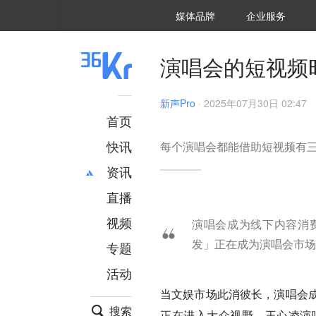
36氪Auto
数字时氪
企业号
未来消费
智能涌现
未来城市
启动Power on
媒体品牌
企业服务
企服点评
36氪出海
36氪研究院
潮生TIDE
36氪企服点评
36Kr研究院
36氪财经
职场bonus
36碳
后浪研究所
36Kr创新咨询
暗涌Waves
硬氪
氪睿研究院
演唱会的短视频
新声Pro
·
2025年07月30日 02:47
首页
快讯
每个演唱会都能借助短视频有
资讯
直播
最新
推荐
创投
财经
视频
演唱会成为线下内容消
汽车
AI
发」正在成为演唱会市场
专题
科技
项目推荐
活动
专精特新
安徽
当文娱市场此消彼长，演唱会
搜索
正在进入大众视野，王心凌演