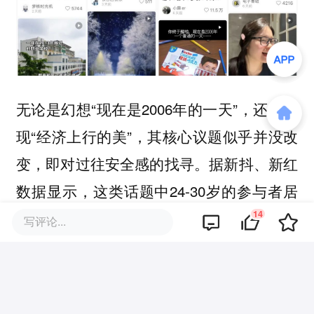
无论是幻想“现在是2006年的一天”，还是重
现“经济上行的美”，其核心议题似乎并没改
变，即对过往安全感的找寻。据新抖、新红
数据显示，这类话题中24-30岁的参与者居
多，
14
千禧年是他们朝气蓬勃的童年，也是他
写评论...
们对于成人世界的启蒙探索期。
新榜编辑部曾在《全网83亿次围观，“上古