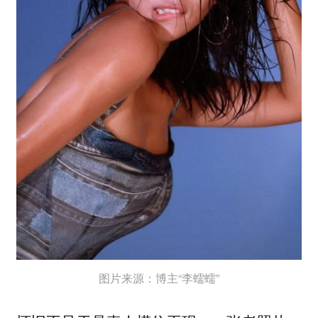
图片来源：博主“李蠕蠕”