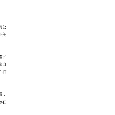
商公
至美
路径
靠自
子打
辑，
号在