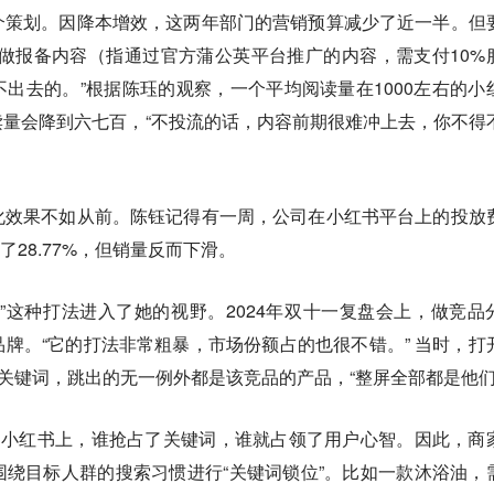
介策划。因降本增效，这两年部门的营销预算减少了近一半。但
做报备内容（指通过官方蒲公英平台推广的内容，需支付10%
出去的。”根据陈珏的观察，一个平均阅读量在1000左右的小
量会降到六七百，“不投流的话，内容前期很难冲上去，你不得
化效果不如从前。陈钰记得有一周，公司在小红书平台上的投放
了28.77%，但销量反而下滑。
”这种打法进入了她的视野。2024年双十一复盘会上，做竞品
牌。“它的打法非常粗暴，市场份额占的也很不错。” 当时，打
的关键词，跳出的无一例外都是该竞品的产品，“整屏全部都是他们
的小红书上，谁抢占了关键词，谁就占领了用户心智。因此，商
绕目标人群的搜索习惯进行“关键词锁位”。比如一款沐浴油，