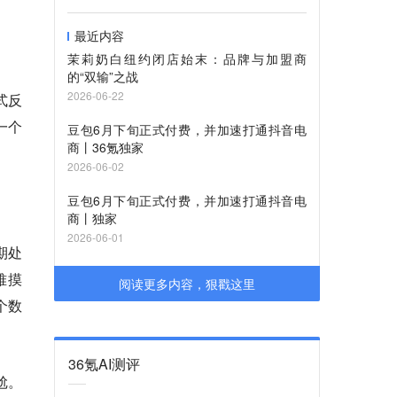
最近内容
茉莉奶白纽约闭店始末：品牌与加盟商
的“双输”之战
2026-06-22
式反
一个
豆包6月下旬正式付费，并加速打通抖音电
商丨36氪独家
2026-06-02
豆包6月下旬正式付费，并加速打通抖音电
商丨独家
2026-06-01
期处
难摸
阅读更多内容，狠戳这里
个数
36氪AI测评
尬。