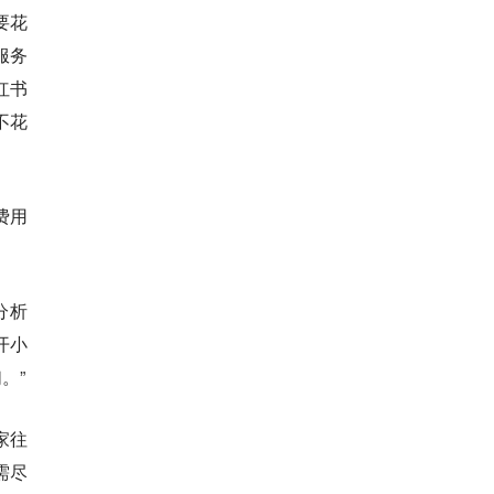
要花
服务
红书
不花
费用
分析
开小
。”
家往
需尽