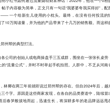
明小红书如何通过流量撬动财富神话：2022年，他在一个0粉
帖子内容极为简单，正文只有一句话“我婆婆夸我买得好”，配
 —— 一个给新生儿使用的小枕头。最终，在没有任何投流的
了10万阅读量，并为他的产品带来了十几万的销售额。而这样
是郑州帮的典型打法。
自各公司的创始人或电商操盘手三五成群，围坐在一张张长桌旁
的“流量公式”，并时不时举起手机拍照。人群中，不乏从河南
，林卿在两三年前就听说过郑州帮的存在。但自2024年后，越
及三个字。原因是这些商家发现，在各自的品类赛道中，陆续冒
雨后春笋般拔地而起，迅速生长，将深耕多年的老品牌远远甩