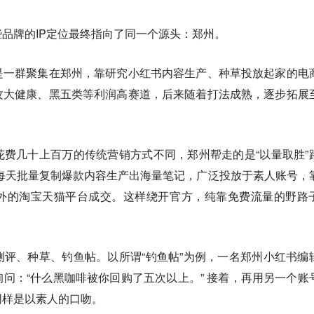
品牌的IP定位最终指向了同一个源头：郑州。
是一群聚集在郑州，靠研究小红书内容生产、种草投放起家的电
攻大健康、黑五类等利润高赛道，后来随着打法成熟，逐步拓展
费几十上百万的传统营销方式不同，郑州帮走的是“以量取胜”
每天批量复制爆款内容生产出海量笔记，广泛投放于素人账号，
外的淘宝天猫平台成交。这样绕开官方，纯靠免费流量的野路
评、种草、钓鱼帖。以所谓“钓鱼帖”为例，一名郑州小红书编
问：“什么黑咖啡被你回购了五次以上。” 接着，再用另一个账
同样是以素人的口吻。