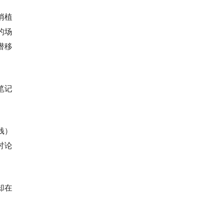
悄植
的场
潜移
笔记
钱）
讨论
却在