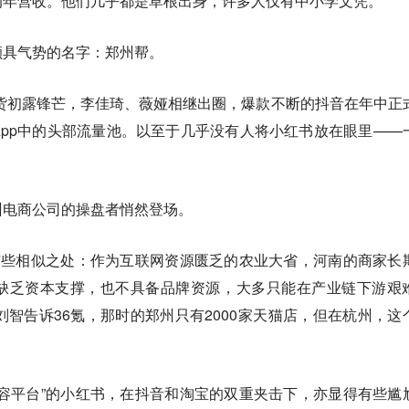
的年营收。他们几乎都是草根出身，许多人仅有中小学文凭。
颇具气势的名字：郑州帮。
带货初露锋芒，李佳琦、薇娅相继出圈，爆款不断的抖音在年中正
pp中的头部流量池。以至于几乎没有人将小红书放在眼里——
州电商公司的操盘者悄然登场。
有些相似之处：作为互联网资源匮乏的农业大省，河南的商家长
缺乏资本支撑，也不具备品牌资源，大多只能在产业链下游艰
刘智告诉36氪，那时的郑州只有2000家天猫店，但在杭州，这
容平台”的小红书，在抖音和淘宝的双重夹击下，亦显得有些尴