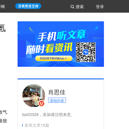
评网
搜索
登录
氪
肖思佳
新锐作者
致气
lss03328，添加请注明来意。
极致
发表文章
18
篇