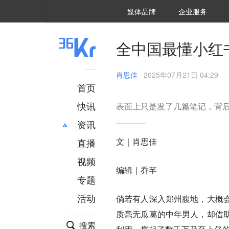
36氪Auto
数字时氪
企业号
未来消费
智能涌现
未来城市
启动Power on
媒体品牌
企业服务
企服点评
36氪出海
36氪研究院
潮生TIDE
36氪企服点评
36Kr研究院
36氪财经
职场bonus
36碳
后浪研究所
36Kr创新咨询
暗涌Waves
硬氪
氪睿研究院
全中国最懂小红
肖思佳
·
2025年07月21日 04:29
首页
快讯
表面上只是发了几篇笔记，背
资讯
文｜肖思佳
直播
最新
推荐
创投
财经
视频
编辑｜乔芊
汽车
AI
专题
科技
项目推荐
活动
倘若有人深入郑州腹地，大概
专精特新
安徽
质毫无瓜葛的中年男人，却借
搜索