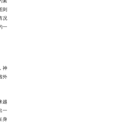
的素
图则
情况
的一
，神
省外
来越
出一
在身