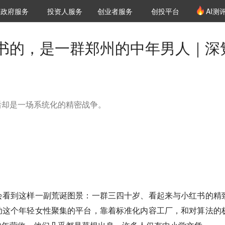
创投发布
项目推荐
核心服务
LP源计划
政府服务
投资人服务
创业者服务
创投平台
AI测
36氪Pro
VClub
VClub投资机构库
创投氪堂
城市之窗
投资机构职位推介
企业入驻
投资人认证
书的，是一群郑州的中年男人｜深
后却是一场系统化的精密战争。
会看到这样一副荒诞图景：一群三四十岁、看起来与小红书的精
助这个年轻女性聚集的平台，靠着标准化内容工厂，和对算法的