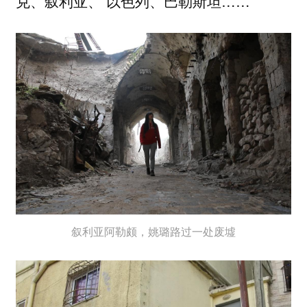
克、叙利亚、 以色列、巴勒斯坦……
叙利亚阿勒颇，姚璐路过一处废墟