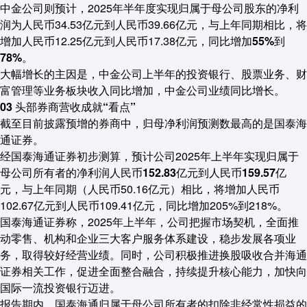
中金公司
则预计，2025年半年度实现归属于母公司股东的净利
润为人民币34.53亿元到人民币39.66亿元，与上年同期相比，将
增加人民币12.25亿元到人民币17.38亿元，
同比增加55%到
78%。
大幅增长的主因是，中金公司上半年的投资银行、股票业务、财
富管理等业务板块收入同比增加，中金公司业绩同比增长。
03 头部券商营收成就“看点”
截至目前披露预增的券商中，
归母净利润预测数最高的是国泰海
通证券
。
经国泰海通证券初步测算，预计公司2025年上半年实现归属于
母公司所有者的
净利润人民币152.83亿元到人民币159.57亿
元
，与上年同期（人民币50.16亿元）相比，将增加人民币
102.67亿元到人民币109.41亿元，同比增加205%到218%。
国泰海通证券称，2025年上半年，公司把握市场契机，全面推
动零售、机构和企业三大客户服务体系建设，稳步发展各项业
务，取得较好经营业绩。同时，公司积极推进换股吸收合并海通
证券相关工作，促进全面整合融合，持续提升核心能力，加快向
国际一流投资银行迈进。
报告期内，国泰海通归属于母公司所有者的扣除非经常性损益的