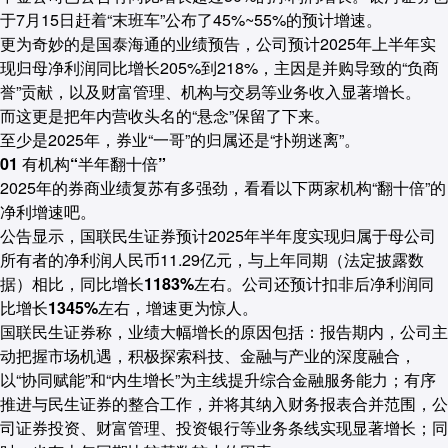
于7月15日赶着“末班车”公布了45%~55%的预计增速。
更为奇妙的是国泰海通的业绩预告，公司预计2025年上半年实
现归母净利润同比增长205%到218%，主因是并购导致的“负商
誉”贡献，以及财富管理、机构与交易等业务收入显著增长。
而这更是把年内营收头名的“悬念”保留了下来。
至少是2025年，券业“一哥”的归属还是“扑朔迷离”。
01 有机构“半年翻十倍”
2025年的券商业绩复苏有多强劲，看看以下两家机构“翻十倍”的
净利增速吧。
公告显示，
国联民生证券
预计2025年半年度实现归属于母公司
所有者的净利润人民币11.29亿元，与上年同期（法定披露数
据）相比，
同比增长1183%左右
。公司还预计扣非后净利润
同
比增长1345%左右
，增速更为惊人。
国联民生证券称，业绩大幅增长的原因包括：报告期内，公司主
动把握市场机遇，积极探索科技、金融与产业的深度融合，
以“协同赋能”和“内生增长”为主线提升综合金融服务能力；
有序
推进与民生证券的整合工作，并将其纳入财务报表合并范围，公
司证券投资、财富管理、投资银行等业务条线实现显著增长
；同