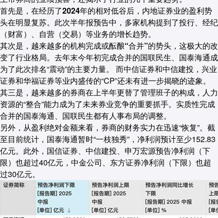
首先是，在经历了2024年的相对低谷后，内地证券业的盈利势
头在明显复苏
。此次半年报预告中，多家机构提到了投行、经纪
（财富）、自营（交易）等业务的增长趋势。
其次是，越来越多的机构完成或酝酿“合并”的势头，这极大的改
变了行业格局
。去年末今年初完成合并的国联民生、国泰海通成
为了此次排名“震动”的主要力量。 而中信证券和中信建投，兴业
证券和华福证券等业内盛传的“CP”还未有进一步揭晓的迹象。
其三是，越来越多的券商在上半年更替了管理班子的构成，
人力
资源的“整合”能力成为了未来券业竞争的重要抓手。实质性完成
合并的国泰海通、国联民生都有人事布局的调整。
另外，从盈利绝对金额来看，券商的财务实力在迅速“恢复”。截
至目前统计，国泰海通暂时“一枝独秀”，净利润预计至少152.83
亿元。此外，国信证券、中信建投、申万宏源预告净利润（下
限）也超过40亿元，中金公司、东方证券净利润（下限）也超
过30亿元。