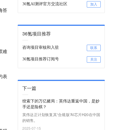
36氪AI测评官方交流社区
加入
确答
36氪项目推荐
咨询项目审核和入驻
联系
票难
36氪项目推荐订阅号
关注
的表
下一篇
绞索下的万亿赌局：英伟达重返中国，是妙
手还是险棋？
英伟达正计划恢复其“合规版”AI芯片H20在中国
的销售。
2025-07-15