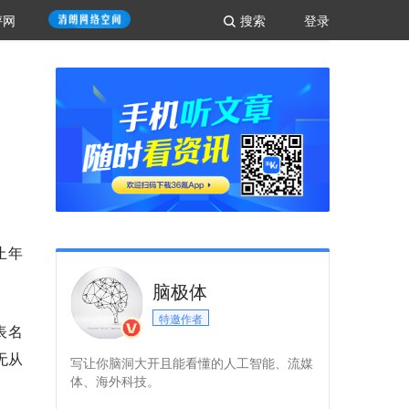
评网
搜索
登录
止年
脑极体
特邀作者
表名
无从
写让你脑洞大开且能看懂的人工智能、流媒
体、海外科技。