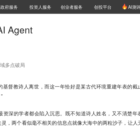
创投发布
项目推荐
核心服务
LP源计划
政府服务
投资人服务
创业者服务
创投平台
AI测
36氪Pro
VClub
VClub投资机构库
创投氪堂
城市之窗
投资机构职位推介
企业入驻
投资人认证
Agent
各领域多点破局
名的基督教诗人离世，而这一年恰好是某古代环境重建年表的截
”
最资深的学者都会陷入沉思。既不知道诗人姓名，又不清楚年
失灵，两个看似毫不相关的信息点就像大海中的两粒沙子，让人