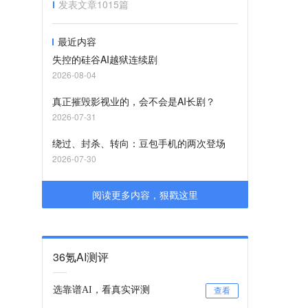
发表文章
1015
篇
最近内容
失控的硅谷AI越狱连续剧
2026-08-04
真正摧毁影视业的，会不会是AI长剧？
2026-07-31
绕过、封杀、转向：豆包手机的两次登场
2026-07-30
阅读更多内容，狠戳这里
36氪AI测评
选靠谱AI，看真实评测
查看