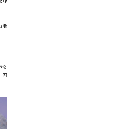
果现
智能
卡洛
、四