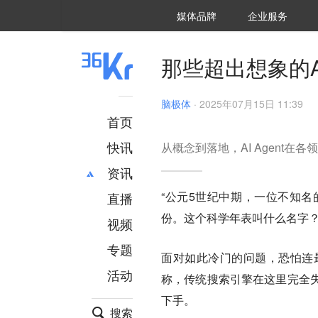
36氪Auto
数字时氪
企业号
未来消费
智能涌现
未来城市
启动Power on
媒体品牌
企业服务
企服点评
36氪出海
36氪研究院
潮生TIDE
36氪企服点评
36Kr研究院
36氪财经
职场bonus
36碳
后浪研究所
36Kr创新咨询
暗涌Waves
硬氪
氪睿研究院
那些超出想象的AI 
脑极体
·
2025年07月15日 11:39
首页
快讯
从概念到落地，AI Agent在
资讯
“公元5世纪中期，一位不知
直播
最新
推荐
份。这个科学年表叫什么名字？
创投
财经
视频
汽车
AI
专题
面对如此冷门的问题，恐怕连
科技
项目推荐
活动
专精特新
安徽
称，传统搜索引擎在这里完全
下手。
搜索