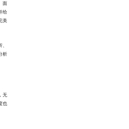
。面
并给
完美
析、
分析
，无
度也