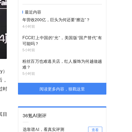
最近内容
年营收200亿，巨头为何还要“擦边”？
4小时前
FCC盯上中国的“光”，美国版“国产替代”有
可能吗？
5小时前
粉丝百万也难逃关店，红人服饰为何越做越
难？
y）
5小时前
之后，
过时
阅读更多内容，狠戳这里
其目
36氪AI测评
选靠谱AI，看真实评测
查看