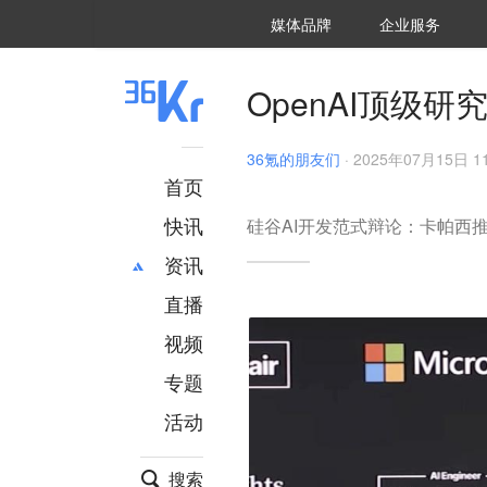
36氪Auto
数字时氪
企业号
未来消费
智能涌现
未来城市
启动Power on
媒体品牌
企业服务
企服点评
36氪出海
36氪研究院
潮生TIDE
36氪企服点评
36Kr研究院
36氪财经
职场bonus
36碳
后浪研究所
36Kr创新咨询
暗涌Waves
硬氪
氪睿研究院
OpenAI顶级
36氪的朋友们
·
2025年07月15日 11
首页
快讯
硅谷AI开发范式辩论：卡帕西
资讯
直播
最新
推荐
创投
财经
视频
汽车
AI
专题
科技
项目推荐
活动
专精特新
安徽
搜索