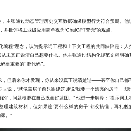
。
性，主张通过动态管理历史交互数据确保模型行为符合预期
。他
，并批评将工业级应用简单视为“ChatGPT套壳”的观点。
化编程”理念，认为
提示词工程和上下文工程的共同缺陷是：人
却从未真正说清自己想要什么。他主张通过结构化规范文档明确
码更重要的“源代码”。
么，但后来你才发现，你从来没真正说清楚过——甚至你自己都
罗夫说，“就像盖房子前只跟建筑师说‘我要一个漂亮的房子’，却
要的’，问题根源在自己没画好蓝图。” 他进一步解释：“提示词工
整理建筑材料，但如果连‘要什么样的房子’都没搞懂，再礼貌
家。”