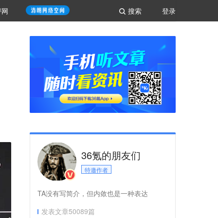
评网
搜索
登录
36氪的朋友们
特邀作者
TA没有写简介，但内敛也是一种表达
发表文章
50089
篇