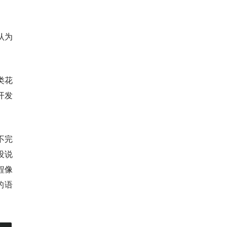
认为
类花
开发
不完
没说
程像
的语