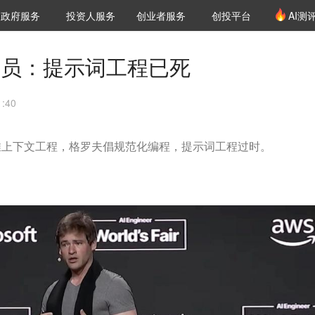
创投发布
项目推荐
核心服务
LP源计划
政府服务
投资人服务
创业者服务
创投平台
AI测
36氪Pro
VClub
VClub投资机构库
创投氪堂
城市之窗
投资机构职位推介
企业入驻
投资人认证
研究员：提示词工程已死
:40
推上下文工程，格罗夫倡规范化编程，提示词工程过时。