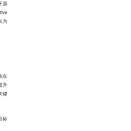
开源
ve
认为
法在
提升
关键
目标