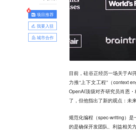
项目推荐
我要入驻
城市合作
目前，硅谷正经历一场关于AI开发
力推“上下文工程”（context en
OpenAI顶级对齐研究员肖恩・格
了
，但他指出了新的观点：未来应当属
规范化编程（spec-writ
的是确保开发团队、利益相关