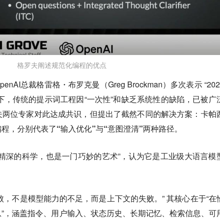
格罗夫阐述规范化编程的优点
nAI总裁格雷格・布罗克曼（Greg Brockman）多次表示 “20
景下，传统的提示词工程因“一次性”和缺乏系统性的缺陷，已被广
夫两位专家对此达成共识，但提出了截然不同的解决方案：
卡帕
程，分别代表了“输入优化”与“意图澄清”两种路径
。
精深的科学，也是一门巧妙的艺术”，认为它是工业级大语言模
失败，不是模型能力的不足，而是上下文的失败。” 其核心在于“在
”，涵盖指令、用户输入、状态历史、长期记忆、检索信息、可