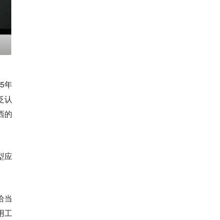
25年
泛认
西的
型应
恰当
用工