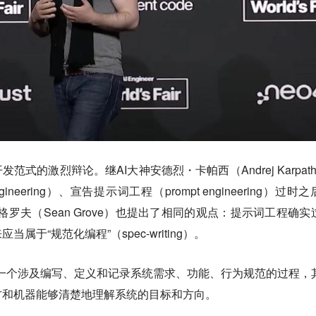
范式的激烈辩论。继AI大神安德烈・卡帕西（Andrej Karpath
gineering）、宣告提示词工程（prompt engineering）过时
罗夫（Sean Grove）也
提出了相同的观点：提示词工程确实
于“规范化编程”（spec-writing）。
ing）是一个涉及编写、定义和记录系统需求、功能、行为规范的过程，
方和机器能够清楚地理解系统的目标和方向。