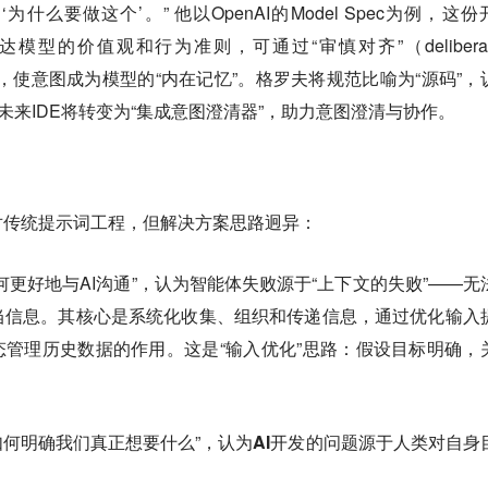
么要做这个’。” 他以OpenAI的Model Spec为例，这份
达模型的价值观和行为准则，可通过“审慎对齐”（deliberati
型训练，使意图成为模型的“内在记忆”。格罗夫将规范比喻为“源码”，
未来IDE将转变为“集成意图澄清器”，助力意图澄清与协作。
对传统提示词工程，但解决方案思路迥异：
何更好地与AI沟通”，认为智能体失败源于“上下文的失败”——无
当信息。其核心是
系统化收集、组织和传递信息，通过优化输入
动态管理历史数据的作用。这是“输入优化”思路：假设目标明确，
如何明确我们真正想要什么”，认为
AI开发的问题源于人类对自身