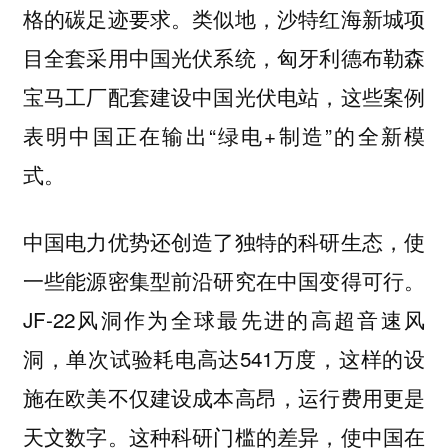
格的碳足迹要求。类似地，沙特红海新城项
目全套采用中国光伏系统，匈牙利德布勒森
宝马工厂配套建设中国光伏电站，这些案例
表明中国正在输出“绿电+制造”的全新模
式。
中国电力优势还创造了独特的科研生态，使
一些能源密集型前沿研究在中国变得可行。
JF-22风洞作为全球最先进的高超音速风
洞，单次试验耗电高达541万度，这样的设
施在欧美不仅建设成本高昂，运行费用更是
天文数字。这种科研门槛的差异，使中国在