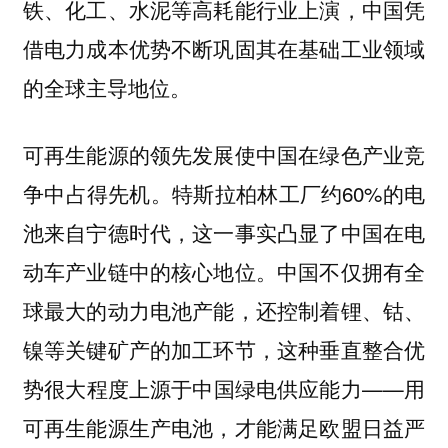
铁、化工、水泥等高耗能行业上演，中国凭
借电力成本优势不断巩固其在基础工业领域
的全球主导地位。
可再生能源的领先发展使中国在绿色产业竞
特斯拉柏林工厂约60%的电
争中占得先机。
池来自宁德时代，这一事实凸显了中国在电
动车产业链中的核心地位。中国不仅拥有全
球最大的动力电池产能，还控制着锂、钴、
镍等关键矿产的加工环节，这种垂直整合优
势很大程度上源于中国绿电供应能力——用
可再生能源生产电池，才能满足欧盟日益严