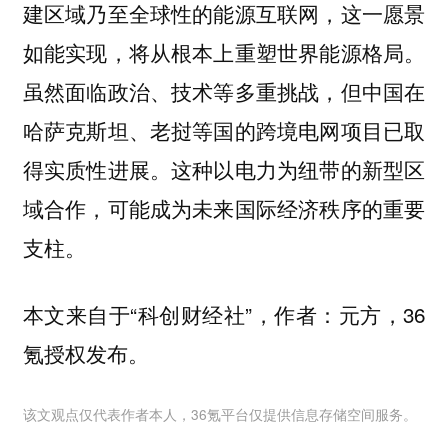
建区域乃至全球性的能源互联网，这一愿景
如能实现，将从根本上重塑世界能源格局。
虽然面临政治、技术等多重挑战，但中国在
哈萨克斯坦、老挝等国的跨境电网项目已取
得实质性进展。这种以电力为纽带的新型区
域合作，可能成为未来国际经济秩序的重要
支柱。
本文来自于“科创财经社”，作者：元方，36
氪授权发布。
该文观点仅代表作者本人，36氪平台仅提供信息存储空间服务。