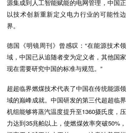
源集成到人工智能赋能的电网管理，中国正
以技术创新重新定义电力行业的可能性边
界。
德国《明镜周刊》曾感叹：“在能源技术领
域，中国已从追随者变为定义者，其他国家
现在需要研究中国的标准与规范。”
超超临界燃煤技术代表了中国在传统能源领
域的巅峰成就。中国研发的第三代超超临界
机组能够将蒸汽温度提升至1360摄氏度，压
力达到35兆帕以上，使燃煤效率突破50%，