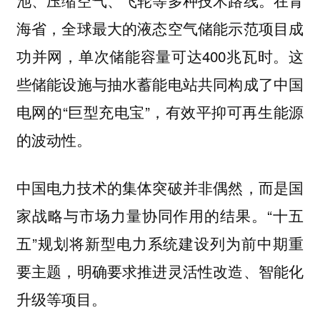
池、压缩空气、飞轮等多种技术路线。在青
海省，全球最大的液态空气储能示范项目成
功并网，单次储能容量可达400兆瓦时。这
些储能设施与抽水蓄能电站共同构成了中国
电网的“巨型充电宝”，有效平抑可再生能源
的波动性。
中国电力技术的集体突破并非偶然，而是国
家战略与市场力量协同作用的结果。“十五
五”规划将新型电力系统建设列为前中期重
要主题，明确要求推进灵活性改造、智能化
升级等项目。