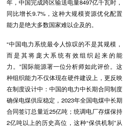
年，中国完成跨区输送电量8497亿千瓦时，
同比增长9.7%，这种大规模资源优化配置
能力是绝大多数国家难以企及的。
“中国电力系统最令人惊叹的不是其规模，
而是其将庞大系统有效组织起来的能
力。”国际能源署一位分析师如此评价。这
种组织能力不仅体现在硬件建设上，更反映
在制度设计中：中国的电力中长期合同制度
确保电煤供应稳定，2023年全国电煤中长期
合同签订总量近25亿吨；统调电厂存煤保持
2亿吨以上的历史高位，这种“保供机制”从