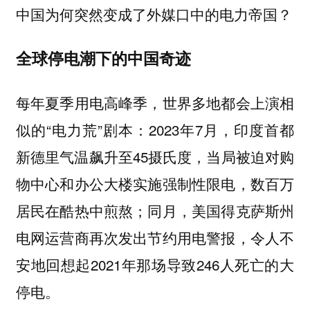
中国为何突然变成了外媒口中的电力帝国？
全球停电潮下的中国奇迹
每年夏季用电高峰季，世界多地都会上演相
似的“电力荒”剧本：2023年7月，印度首都
新德里气温飙升至45摄氏度，当局被迫对购
物中心和办公大楼实施强制性限电，数百万
居民在酷热中煎熬；同月，美国得克萨斯州
电网运营商再次发出节约用电警报，令人不
安地回想起2021年那场导致246人死亡的大
停电。