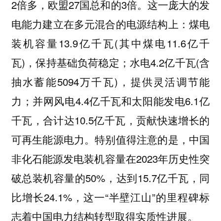
2倍多，欧盟27国总和的3倍。这一庞大的发
电能力建立在多元混合的电源结构上：煤电
装机容量13.9亿千瓦(其中煤电11.6亿千
瓦)，保持基础负荷稳定；水电4.2亿千瓦(含
抽水蓄能5094万千瓦)，提供灵活调节能
力；并网风电4.4亿千瓦和太阳能发电6.1亿
千瓦，合计达10.5亿千瓦，贡献快速增长的
可再生能源电力。特别值得注意的是，中国
非化石能源发电装机容量在2023年历史性突
破总装机容量的50%，达到15.7亿千瓦，同
比增长24.1%，这一“半壁江山”的里程碑标
志着中国电力结构转型取得实质性进展。