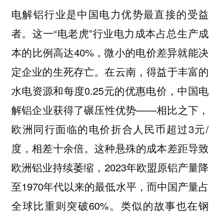
电解铝行业是中国电力优势最直接的受益
者。这一“电老虎”行业电力成本占总生产成
本的比例高达40%，微小的电价差异就能决
定企业的生死存亡。在云南，得益于丰富的
水电资源和每度0.25元的优惠电价，中国电
解铝企业获得了碾压性优势——相比之下，
欧洲同行面临的电价折合人民币超过3元/
度，相差十余倍。这种悬殊的成本差距导致
欧洲铝业持续萎缩，2023年欧盟原铝产量降
至1970年代以来的最低水平，而中国产量占
全球比重则突破60%。类似的故事也在钢