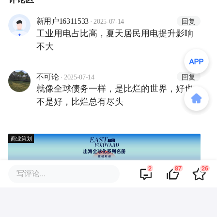
·
回复
新用户16311533
2025-07-14
工业用电占比高，夏天居民用电提升影响
不大
·
回复
不可论
2025-07-14
就像全球债务一样，是比烂的世界，好也
不是好，比烂总有尽头
商业策划
2
87
26
写评论...
商务合作
关于我们
加入我们
联系我们
城市加盟
寻求报道
我要入驻
投资者关系