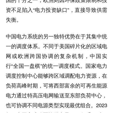
资不足陷入“电力投资缺口”，直接导致供需
失衡。
中国电力系统的另一独特优势在于其集中统
一的调度体系。不同于美国碎片化的区域电
网或欧洲跨国协调的复杂机制，中国实
行“全国一盘棋”的统一调度模式。
国家电力
调度控制中心能够跨区域调配电力资源，在
负荷高峰时期，可将西部富余的可再生能源
电力通过特高压电网输送至东部负荷中心，
2023
也可协调不同电源类型实现最优组合。