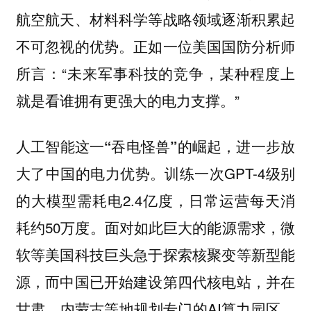
航空航天、材料科学等战略领域逐渐积累起
不可忽视的优势。正如一位美国国防分析师
所言：“未来军事科技的竞争，某种程度上
就是看谁拥有更强大的电力支撑。”
人工智能这一“吞电怪兽”的崛起，进一步放
训练一次GPT-4级别
大了中国的电力优势。
的大模型需耗电2.4亿度，日常运营每天消
耗约50万度。面对如此巨大的能源需求，微
软等美国科技巨头急于探索核聚变等新型能
源，而中国已开始建设第四代核电站，并在
甘肃、内蒙古等地规划专门的AI算力园区，