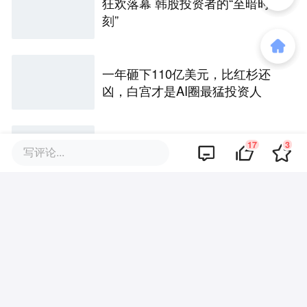
狂欢落幕 韩股投资者的“至暗时
刻”
一年砸下110亿美元，比红杉还
凶，白宫才是AI圈最猛投资人
曝自变量赴港递表，成立两年
17
3
写评论...
半，字节阿里美团齐抬轿
评论区