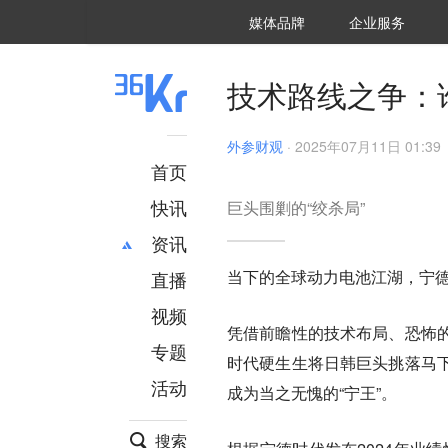
36氪Auto
数字时氪
企业号
未来消费
智能涌现
未来城市
启动Power on
媒体品牌
企业服务
企服点评
36氪出海
36氪研究院
潮生TIDE
36氪企服点评
36Kr研究院
36氪财经
职场bonus
36碳
后浪研究所
36Kr创新咨询
暗涌Waves
硬氪
氪睿研究院
技术路线之争：
外参财观
·
2025年07月11日 01:39
首页
快讯
巨头围剿的“绞杀局”
资讯
当下的全球动力电池江湖，宁德
直播
最新
推荐
创投
财经
视频
凭借前瞻性的技术布局、恐怖
汽车
AI
专题
时代硬生生将日韩巨头挑落马
科技
项目推荐
活动
专精特新
安徽
成为当之无愧的“宁王”。
搜索