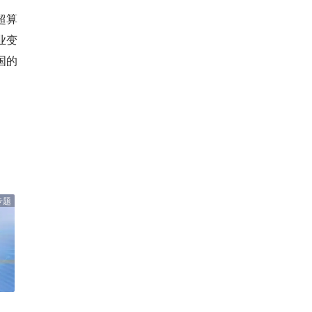
超算
业变
国的
专题