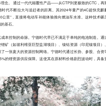
心理念。
通过一代代颠覆性产品——从CTP到更极致的CTC，再
时代不断拉大与追赶者的距离。其2024年量产的4C超快充麒
400公里”，直接将电动车补能体验推向燃油车水准。这种技术碾
利的基石。
其成本控制的命脉。
宁德时代早已不满足于单纯的电池制造。通
控锂矿（如玻利维亚巨型盐湖项目）、镍钴资源（印尼镍项目）
织了一张庞大的资源控制网络。宁德时代通过长协、参股、合资
5%的锂资源供应保障。这使其在原材料价格剧烈波动时，具备
。