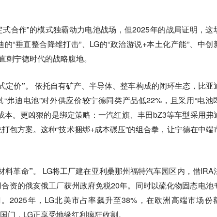
定式合作”的模式独霸动力电池战场，但2025年的战局证明，这
的“垂直整合降维打击”、LG的“政治游说+本土化产能”、中创
都直刺宁德时代的战略腹地。
式定价”。
依托自有矿产、半导体、整车构成的闭环生态，比亚
。其“弗迪电池”对外供应价较宁德同类产品低22%，且采用“电池
成本。更凶狠的是绑定策略：一汽红旗、丰田bZ3等车型采用弗
打包方案。这种“技术捆绑+成本碾压”的组合拳，让宁德在中端
材料革命”。
LG将工厂建在亚利桑那州福特汽车园区内，借IRA
与通用合资的俄亥俄工厂获州政府免税20年。同时以硫化物固态电池
2025年，LG北美市占率飙升至38%，在欧洲高端市场份
守国门，LG正享受地缘红利疯狂收割。