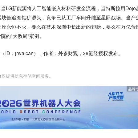
当LG新能源将人工智能嵌入材料研发全流程，当特斯拉用Dojo
区块链追溯钴矿源头，
竞争已从工厂车间升维至星际战场。
当产
王座永恒不灭。要么在技术深渊中长出新的翅膀，要么在万亿帝
院的"大败局"案例。
ID：jrwaican）
，作者：外参财观，36氪经授权发布。
台仅提供信息存储空间服务。
品牌