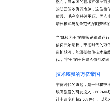
然而，当帝国的疆域扩张至前
的阴云笼罩资源命脉，这位看
放缓、毛利率持续承压、固态电
增长模式与竞争范式深刻变革
当“规模为王”的增长逻辑遭遇
信仰开始动摇，宁德时代的万
造护城河，能否抵挡住技术路
代，“宁王”的王座是否依然稳固
技术铸就的万亿帝国
宁德时代的崛起，是一部将技
续高强度的研发投入（2024
计申请专利超2.5万件）、以