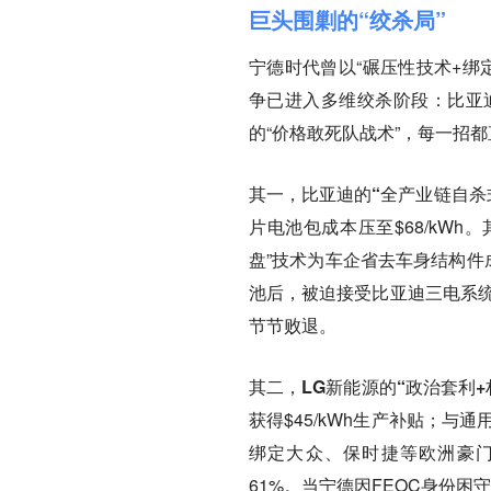
巨头围剿的“绞杀局”
宁德时代曾以“碾压性技术+绑
争已进入多维绞杀阶段：比亚迪
的“价格敢死队战术”，每一招
其一，比亚迪的“全产业链自杀
片电池包成本压至$68/kWh
盘”技术为车企省去车身结构件
池后，被迫接受比亚迪三电系统
节节败退。
其二，LG新能源的“政治套利+
获得$45/kWh生产补贴；
绑定大众、保时捷等欧洲豪门。
61%。当宁德因FEOC身份困