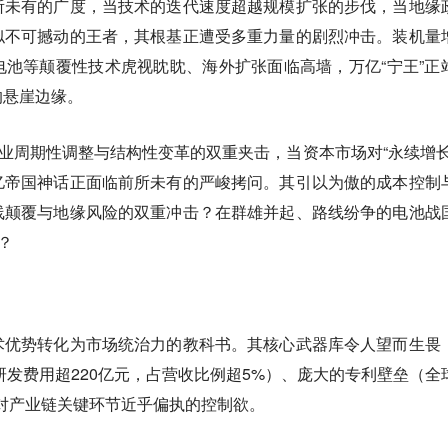
所未有的广度，当技术的迭代速度超越规模扩张的步伐，当地缘
似不可撼动的王者，其根基正遭受多重力量的剧烈冲击。装机量
池等颠覆性技术虎视眈眈、海外扩张面临高墙，万亿“宁王”正
的悬崖边缘。
行业周期性调整与结构性变革的双重夹击，当资本市场对“永续增长
亿帝国神话正面临前所未有的严峻拷问。其引以为傲的成本控制
线颠覆与地缘风险的双重冲击？在群雄并起、路线纷争的电池战
？
术优势转化为市场统治力的教科书。其核心武器库令人望而生畏
年研发费用超220亿元，占营收比例超5%）、庞大的专利壁垒（全
及对产业链关键环节近乎偏执的控制欲。