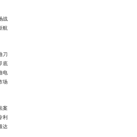
场战
新航
迪刀
即底
迪电
市场
法案
专利
额达