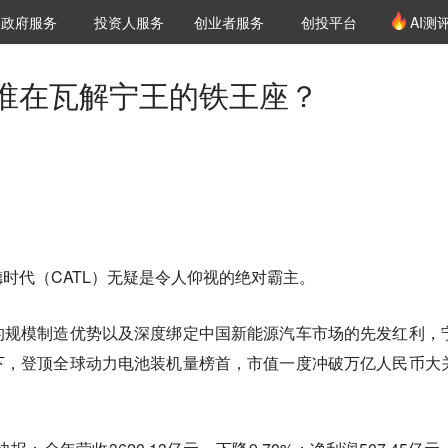
创投发布
项目推荐
核心服务
LP源计划
政府服务
投资人服务
创业者服务
创投平台
AI测
36氪Pro
VClub
VClub投资机构库
创投氪堂
城市之窗
投资机构职位推介
企业入驻
投资人认证
谁在瓦解宁王的铁王座？
时代（CATL）无疑是令人仰视的绝对霸主。
的规模制造优势以及深度绑定中国新能源汽车市场的先发红利，
下，登顶全球动力电池装机量榜首，市值一度冲破万亿人民币大