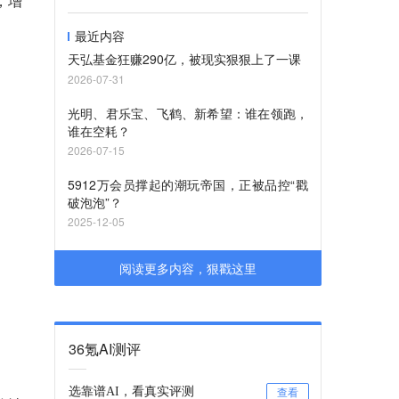
，增
最近内容
天弘基金狂赚290亿，被现实狠狠上了一课
2026-07-31
光明、君乐宝、飞鹤、新希望：谁在领跑，
谁在空耗？
2026-07-15
5912万会员撑起的潮玩帝国，正被品控“戳
破泡泡”？
2025-12-05
阅读更多内容，狠戳这里
36氪AI测评
选靠谱AI，看真实评测
查看