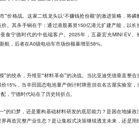
市”价格战。
这家二线龙头以“不赚钱抢份额”的激进策略，将磷
业冰点价。其杀手锏在于：通过港股募资150亿港元扩建产能，以长
食宁德时代的中低端客户。2025年，五菱宏光MINI EV、
创新航，后者在A0级电动车市场份额暴增至58%。
模”的绞杀，升维至“材料革命”的决战。
当比亚迪凭借垂直整合
价15%，当丰田固态电池量产倒计时牌悬挂在名古屋实验室，
分配，宁德时代站在了历史转折点。
一"的幻梦，还是重构基础材料研发的底层能力？是困在地缘政
世界再造完整产业生态？是让集权式决策继续透支未来，还是用