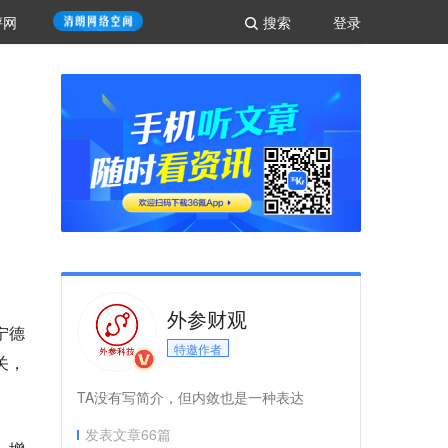
评网
搜索
登录
外参财观
宁德
特邀作者
关，
TA没有写简介，但内敛也是一种表达
发表文章
66
篇