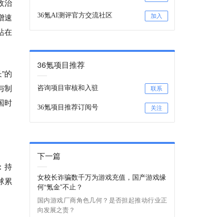
政治
增速
36氪AI测评官方交流社区
加入
站在
36氪项目推荐
”的
与制
咨询项目审核和入驻
联系
国时
36氪项目推荐订阅号
关注
下一篇
：持
女校长诈骗数千万为游戏充值，国产游戏缘
球累
何“氪金”不止？
国内游戏厂商角色几何？是否担起推动行业正
向发展之责？