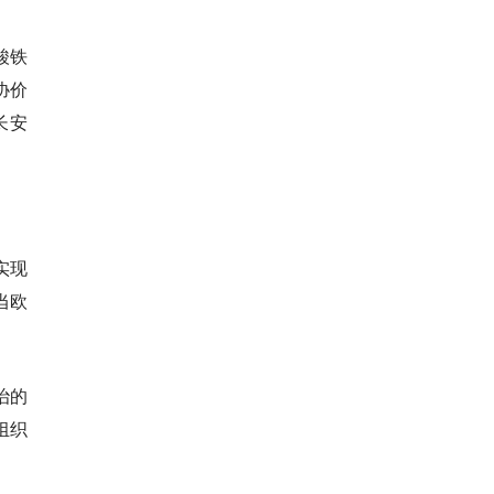
酸铁
协价
长安
实现
当欧
治的
组织