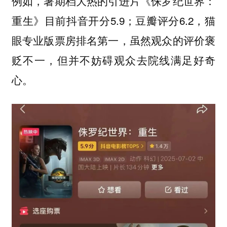
例如，暑期档大热的引进片《侏罗纪世界：
重生》目前抖音开分5.9；豆瓣评分6.2，猫
眼专业版票房排名第一，虽然观众的评价褒
贬不一，但并不妨碍观众去院线满足好奇
心。