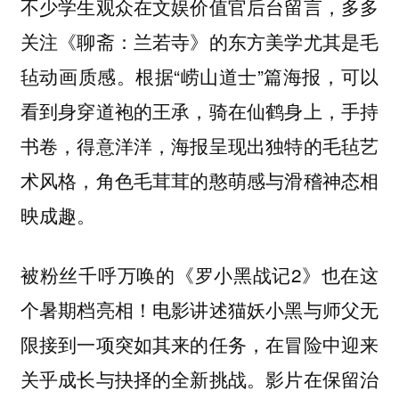
不少学生观众在文娱价值官后台留言，
多多
关注《聊斋：兰若寺》的东方美学尤其是毛
。根据“崂山道士”篇海报，可以
毡动画质感
看到身穿道袍的王承，骑在仙鹤身上，手持
书卷，得意洋洋，海报呈现出独特的毛毡艺
术风格，角色毛茸茸的憨萌感与滑稽神态相
映成趣。
被粉丝千呼万唤的《罗小黑战记2》也在这
个暑期档亮相！电影讲述猫妖小黑与师父无
限接到一项突如其来的任务，在冒险中迎来
关乎成长与抉择的全新挑战。影片在保留治