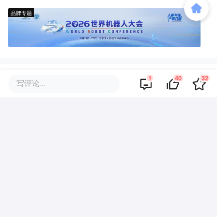
品牌专题
你可能也喜欢这些文章
1
40
32
写评论...
1000亿，江西新贵诞生
全球最赚钱基金，迎来95后中国
合伙人
狂欢落幕 韩股投资者的“至暗时