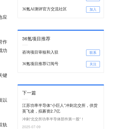
36氪AI测评官方交流社区
加入
地应
36氪项目推荐
苛作
成功
咨询项目审核和入驻
联系
36氪项目推荐订阅号
关注
关键
下一篇
技以
江苏功率半导体“小巨人”冲刺北交所，供货
英飞凌，拟募资2.7亿
冲刺“北交所功率半导体部件第一股”！
双轨
2025-07-09