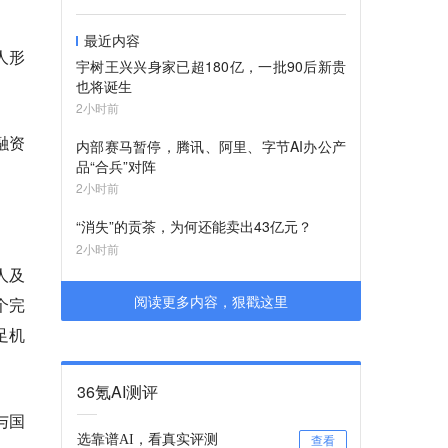
最近内容
人形
宇树王兴兴身家已超180亿，一批90后新贵
也将诞生
2小时前
融资
内部赛马暂停，腾讯、阿里、字节AI办公产
品“合兵”对阵
2小时前
“消失”的贡茶，为何还能卖出43亿元？
2小时前
人及
阅读更多内容，狠戳这里
个完
足机
36氪AI测评
与国
选靠谱AI，看真实评测
查看