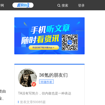
评网
搜索
登录
36氪的朋友们
特邀作者
资由
TA没有写简介，但内敛也是一种表达
金、
发表文章
50085
篇