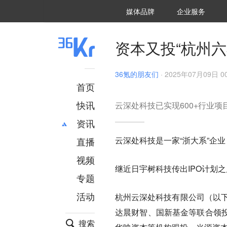
36氪Auto
数字时氪
企业号
未来消费
智能涌现
未来城市
启动Power on
媒体品牌
企业服务
企服点评
36氪出海
36氪研究院
潮生TIDE
36氪企服点评
36Kr研究院
36氪财经
职场bonus
36碳
后浪研究所
36Kr创新咨询
暗涌Waves
硬氪
氪睿研究院
资本又投“杭州六
36氪的朋友们
·
2025年07月09日 00
首页
快讯
云深处科技已实现600+行业项
资讯
云深处科技是一家“浙大系”企
直播
最新
推荐
创投
财经
视频
继近日宇树科技传出IPO计划
汽车
AI
专题
科技
项目推荐
活动
杭州云深处科技有限公司（以下
专精特新
安徽
达晨财智、国新基金等联合领
搜索