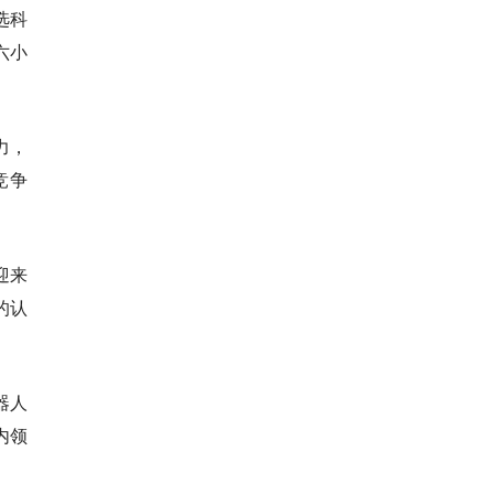
选科
六小
力，
竞争
迎来
的认
器人
内领