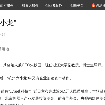
创投发布
项目推荐
核心服务
LP源计划
政府服务
投资人服务
创业者服务
创投平台
AI测
36氪Pro
VClub
VClub投资机构库
创投氪堂
城市之窗
投资机构职位推介
企业入驻
投资人认证
小龙”
:34
目落地。
业，其创始人兼CEO朱秋国，现任浙江大学副教授、博士生导师。
之后，“杭州六小龙”中又有企业加速资本动作。
简称“云深处科技”）近日宣布完成近5亿元人民币融资，本轮融
投，北京机器人产业发展投资基金、前海母基金、央视融媒体基