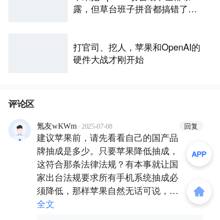
露，但草台班子拼音都搞错了…
打官司、挖人，苹果和OpenAI的
硬件大战才刚开始
评论区
·
回复
氪友wKWm
2025-07-08
建议苹果前，请先看看自己的国产品
牌抽成是多少。只要苹果降低抽成，
这符合那条法律法规？有本事就让国
家出台法规要求所有手机系统抽成必
须降低，那样苹果自然无话可说，遵
规守法。 如果你只要求苹果降低抽
全文
成，而对国产品牌视若无睹，那不就