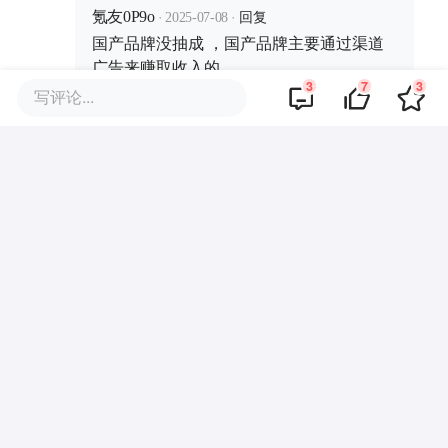
·
·
回复
是妥妥地双标，歧视外资吗？
氪友0P9o
2025-07-08
国产品牌没抽成 ，国产品牌主要通过渠道
广告来赚取收入的。
3
7
3
写评论...
·
·
回复
白茅浮绿水
2025-07-08
回复
氪友0P9o
：
他说的是某个国产品牌，
华为
商业策划
商务合作
关于我们
加入我们
联系我们
城市加盟
寻求报道
我要入驻
投资者关系