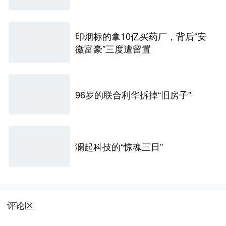
印烟标的拿10亿买药厂，背后“安
徽富豪”三度遭留置
96岁的联合利华拆掉“旧房子”
澜起科技的“惊魂三日”
评论区