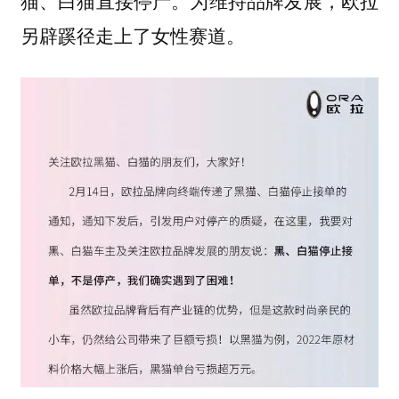
猫、白猫直接停产。为维持品牌发展，欧拉
另辟蹊径走上了女性赛道。