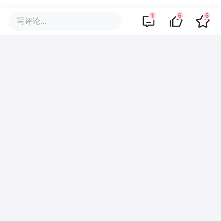
还是真实力还很难判定。但起码看起来，坚
1
6
5
写评论...
持原则、不迂回的长城，并没有固步自封。
本文来自微信公众号
“AutoReport 汽车产
经”
，作者：吴雪，36氪经授权发布。
该文观点仅代表作者本人，36氪平台仅提供信息存储空间服务。
6
好文章，需要你的鼓励
品牌专题