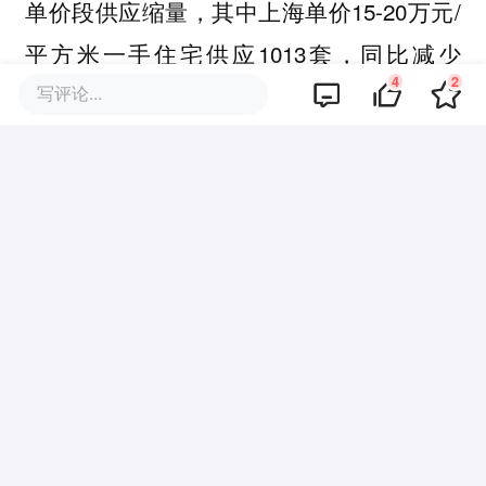
单价段供应缩量，其中上海单价15-20万元/
平方米一手住宅供应1013套，同比减少
4
2
48.1%。
写评论...
实际上，从去化来看上海顶豪市场热度不
减，
上半年单价超15万元/平项目入市首日
，预计接下来房企
去化率基本都在8成以上
对于豪宅市场的推盘积极性仍然有增无减。