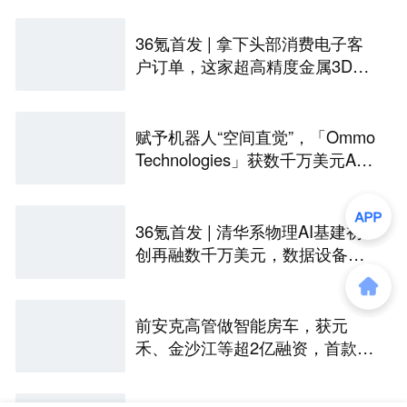
36氪首发 | 拿下头部消费电子客
户订单，这家超高精度金属3D打
印公司完成Pre-A轮融资
赋予机器人“空间直觉”，「Ommo
Technologies」获数千万美元A轮
融资｜36氪首发
36氪首发 | 清华系物理AI基建初
创再融数千万美元，数据设备进
入全球化规模交付
前安克高管做智能房车，获元
禾、金沙江等超2亿融资，首款产
品2027年初量产｜硬氪首发