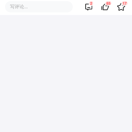
早期项目 | 从智能喂养切入，一
2
85
17
写评论...
家创业公司想搭建母婴AI生态
评论区
·
回复
周莱
2025-07-07
你应该横向对比一下，这个公司的这个技
术目前在世界上处于什么位置，不然我们
都没有概念。还应该说下搞计算都有哪些
技术，我记得量子计算不是挺牛的嘛，怎
么不采用
·
回复
新用户1346162768
2025-07-07
整片文章连一个公司全称都没有....