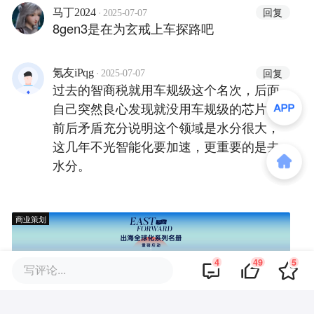
·
回复
马丁2024
2025-07-07
8gen3是在为玄戒上车探路吧
·
回复
氪友iPqg
2025-07-07
过去的智商税就用车规级这个名次，后面
自己突然良心发现就没用车规级的芯片，
前后矛盾充分说明这个领域是水分很大，
这几年不光智能化要加速，更重要的是去
水分。
商业策划
4
49
5
写评论...
商务合作
关于我们
加入我们
联系我们