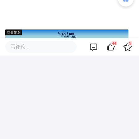
商业策划
44
5
写评论...
商务合作
关于我们
加入我们
联系我们
城市加盟
寻求报道
我要入驻
投资者关系
违法和不良信息、未成年人保护举报电话：010-89650707
举报邮箱：jubao@36kr.com 网上有害信息举报
© 2011~
2026
北京多氪信息科技有限公司 |
京ICP备12031756号-6
|
京ICP证150143号
| 京公网安备11010502057322号