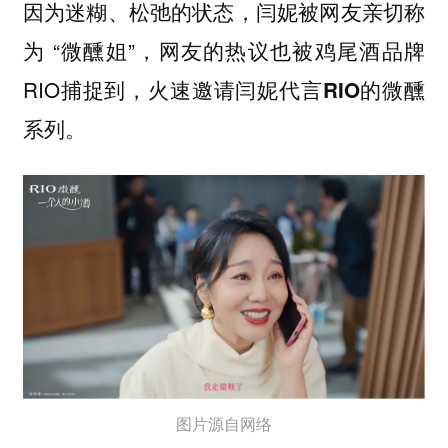
因为迷糊、松弛的状态，闫妮被网友亲切称
为 “微醺姐”，网友的热议也被鸡尾酒品牌
RIO捕捉到，
火速邀请闫妮代言RIO的微醺
系列。
图片源自网络