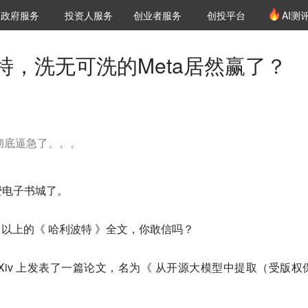
创投发布
项目推荐
核心服务
LP源计划
政府服务
投资人服务
创业者服务
创投平台
AI测
36氪Pro
VClub
VClub投资机构库
创投氪堂
城市之窗
投资机构职位推介
企业入驻
投资人认证
特，洗无可洗的Meta居然赢了？
方彻底逼急了。。。
费电子书城了。
0% 以上的《 哈利波特 》全文，你敢信吗？
rXiv 上发表了一篇论文，名为《 从开源大模型中提取（受版权