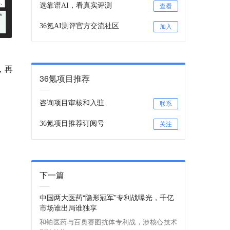
选靠谱AI，看真实评测
查看
36氪AI测评官方交流社区
加入
，再
36氪项目推荐
咨询项目审核和入驻
联系
36氪项目推荐订阅号
关注
下一篇
中国两大医药“隐形冠军”专利战曝光，千亿
市场谁出局谁独享
和铂医药与百奥赛图抗体专利战，涉核心技术