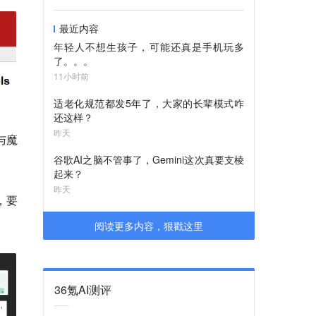
最近内容
年轻人不想生孩子，可能还真是手机玩多
了。。。
11小时前
适老化规范都发5年了，大家的长辈模式咋
还这样？
昨天
与魔
谷歌AI之脑不管事了，Gemini这次真要支棱
起来？
昨天
，要
阅读更多内容，狠戳这里
36氪AI测评