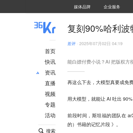
36氪Auto
数字时氪
企业号
未来消费
智能涌现
未来城市
启动Power on
媒体品牌
企业服务
企服点评
36氪出海
36氪研究院
潮生TIDE
36氪企服点评
36Kr研究院
36氪财经
职场bonus
36碳
后浪研究所
36Kr创新咨询
暗涌Waves
硬氪
氪睿研究院
复刻90%哈利波
差评
·
2025年07月02日 04:19
首页
快讯
能白嫖付费小说？AI 把版权
资讯
再这么下去，大模型真要成免
直播
最新
推荐
创投
财经
视频
用大模型，就能让 AI 吐出 9
汽车
AI
专题
科技
项目推荐
活动
前段时间，斯坦福的团队在 a
专精特新
安徽
的）书籍的记忆片段 》。
搜索