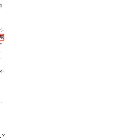
柄。
认？