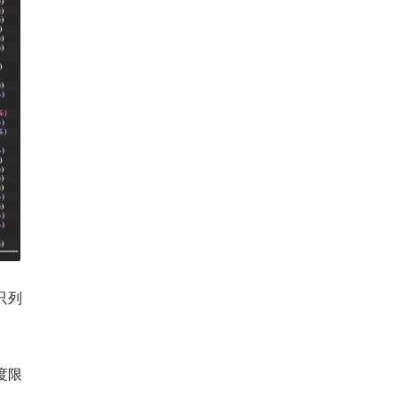
只列
度限