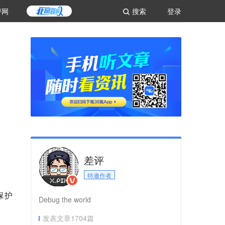
评网
搜索
登录
差评
特邀作者
保护
Debug the world
发表文章
1704
篇