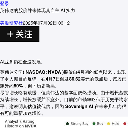
登录
英伟达的股价并未体现其自主 AI 实力
美股研究社
2025年07月02日 03:12
AI业务仍在全速发展。
英伟达公司( NASDAQ: NVDA )股价自4月初的低点以来，出现
了令人瞩目的反弹。在4月7日触及86.62美元的低点后，该股已
飙升约80%，创下历史新高。
尽管增长略有放缓，但英伟达的基本面依然强劲。由于增长基数
持续增长，增长放缓并不意外。目前的市销率略低于历史平均水
平，这表明其估值被低估，因为 Sovereign AI 在未来几年内很
有可能重新加速增长。