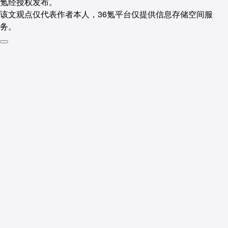
氪经授权发布。
该文观点仅代表作者本人，36氪平台仅提供信息存储空间服
务。
0
好文章，需要你的鼓励
品牌专题