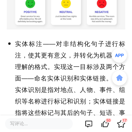
——对非结构化句子进行标
实体标注
注，使其更有意义，并转化为机器能够
理解的格式。实现这一目标涉及两个方
面——
和
。命名
命名实体识别
实体链接
实体识别是指对地点、人物、事件、组
织等名称进行标记和识别；实体链接是
指将这些标记与其后的句子、短语、事
50
17
实或观点联系起来。总的来说，这两个
写评论...